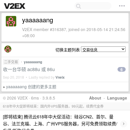
yaaaaaang
V2EX member #316387, joined on 2018-05-14 21:24:56
+08:00
切换主题列表
二手交易
•
yaaaaaang
收一台华硕 ac88u 或 86u
6
Sep 20, 2018 • Lastly replied by
Vneix
yaaaaaang 创建的更多主题
»
© 2026 V2EX · 6ms · 3.9.8.5
About
·
Language
618年中大促即将结束：国内外VPS服务器，99元起，续费代金券
[即将结束] 腾讯云618年中大促活动：硅谷CN2、首尔、曼
›
谷、法兰克福、上海、广州VPS服务器，另可免费领取续费/