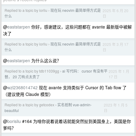
Replied to a topic by iorilu
现在玩 neovim 最简单得方式是
2025 年 6 月 20
›
日
什么
@
eaststarpen
你好，感谢建议，这些问题都在 avante 最新版中被解
决了
Replied to a topic by iorilu
现在玩 neovim 最简单得方式是
2025 年 3 月 17
›
日
什么
@
eaststarpen
为什么这么说？
Replied to a topic by tdb11039gg
ai 写代码： cursor 有没有平
2025 年 1 月
›
17 日
替， 20 刀有点太贵了
@
wzl2368014742
现在 avante 支持类似于 Cursor 的 Tab flow 了
（建议使用 Claude 模型）
Replied to a topic by getcodex
实名抵制 vue-admin-
2023 年 1 月 5
›
日
beautiful
@
borisliu
#164 为啥你说着说着话就能突然扯到美国身上，美国是你
爹吗？