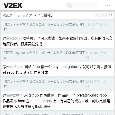
V2EX
yimin101
全部回复
回复总数
34
›
›
回复了 smy20011 创建的主题
去中心化的小说发布/订阅平
2019 年 8 月 1
›
日
台
@
sinxccc
可以拷贝，也可以卖钱，如果不做任何修改，所有的收入交
给原作者，根据贡献分成
回复了 smy20011 创建的主题
去中心化的小说发布/订阅平
2019 年 7 月 31
›
日
台
@
whileFalse
网站 /app 接一个 payment gateway 就可以了啊，按照
对 repo 的贡献度给作者分成
回复了 smy20011 创建的主题
去中心化的小说发布/订阅平
2019 年 7 月 31
›
日
台
@
smy20011
用 github 作为后端，作品是一个 private/public repo，
作品发布 host 在 github pages 上，有自己的域名，唯一的缺点就是
要非技术人员注册 github 账号