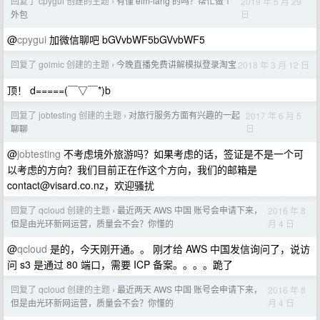
回复了 cpygui 创建的主题
有懂 elm-lang 的吗？帮忙做个
2019 年 5 月 29
›
日
外包
@
cpygui
加微信聊吧 bGVvbWF5bGVvbWF5
回复了 golmic 创建的主题
今晚直播免费讲解模拟登录淘宝
2018 年 3 月 12 日
›
顶！ d=====(￣▽￣*)b
回复了 jobtesting 创建的主题
对旅行服务方面有兴趣的一起
2017 年 6 月 5
›
日
聊聊
@
jobtesting
不考虑境外旅游吗？如果考虑的话，签证是不是一个可
以考虑的方向？我们目前正在作这个方向，我们的邮箱是
contact@visard.co.nz
，欢迎骚扰
回复了 qcloud 创建的主题
最近两天 AWS 中国 账号会申请下来，
2016 年 8
›
月 4 日
但是由光环新网运营，质量会不会？你懂的
@
qcloud
是的，今天刚开通。。 刚才给 AWS 中国发信询问了，说访
问 s3 是通过 80 端口，需要 ICP 备案。。。。跪了
回复了 qcloud 创建的主题
最近两天 AWS 中国 账号会申请下来，
2016 年 8
›
月 4 日
但是由光环新网运营，质量会不会？你懂的