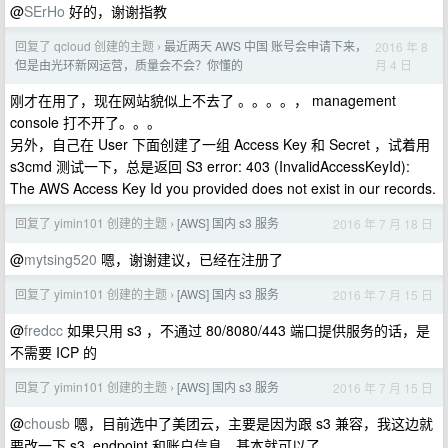
@
SErHo
好的，谢谢指教
回复了 qcloud 创建的主题
最近两天 AWS 中国 账号会申请下来，
2016 年 8
›
月 4 日
但是由光环新网运营，质量会不会？你懂的
刚才在用了，现在网站貌似上不去了 。。。。， management
console 打不开了。。。
另外，自己在 User 下面创建了一组 Access Key 和 Secret ，试着用
s3cmd 测试一下，总是返回 S3 error: 403 (InvalidAccessKeyId):
The AWS Access Key Id you provided does not exist in our records.
回复了 yimin101 创建的主题
[AWS] 国内 s3 服务
2016 年 7 月 18 日
›
@
mytsing520
嗯，谢谢建议，已经在注册了
回复了 yimin101 创建的主题
[AWS] 国内 s3 服务
2016 年 7 月 15 日
›
@
fredcc
如果只用 s3 ，不通过 80/8080/443 端口提供服务的话，是
不需要 ICP 的
回复了 yimin101 创建的主题
[AWS] 国内 s3 服务
2016 年 7 月 15 日
›
@
chousb
嗯，目前选中了美团云，主要是因为跟 s3 兼容，我这边就
要改一下 s3_endpoint 和账户信息，基本就可以了