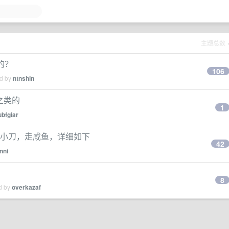
主题总数
率的？
106
ed by
ntnshin
 之类的
1
ubfgiar
1199，可小刀，走咸鱼，详细如下
42
nni
8
ed by
overkazaf