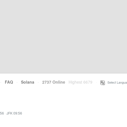
·
FAQ
·
Solana
·
2737 Online
Highest 6679
·
Select Langua
:56
·
JFK 09:56