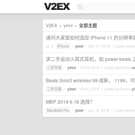
V2EX
yinni
全部主题
›
›
请问大家是如何适应 iPhone 11 的分辨
2
iPhone
•
yinni
•
Dec 17, 2019
• Lastly repli
求二手运动入耳式耳机，如 power beats
二手交易
•
yinni
•
Oct 8, 2019
• Lastly replied by
o
Beats Solo3 wireless 99 成新， 
二手交易
•
yinni
•
Oct 8, 2019
• Lastly replied by
yi
MBP 2019 6.18 选择？
MacBook Pro
•
yinni
•
Jun 19, 2019
• Lastly repli