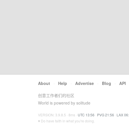
About
·
Help
·
Advertise
·
Blog
·
API
创意工作者们的社区
World is powered by solitude
VERSION: 3.9.8.5 · 8ms ·
UTC 13:56
·
PVG 21:56
·
LAX 06
♥ Do have faith in what you're doing.