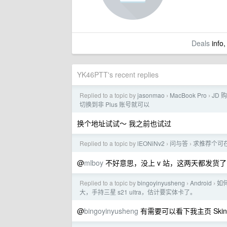
Deals
info,
YK46PTT's recent replies
Replied to a topic by
jasonmao
MacBook Pro
JD 
›
›
切换到非 Plus 账号就可以
换个地址试试～ 我之前也试过
Replied to a topic by
lEONiNv2
问与答
求推荐个可在
›
›
@
mlboy
不好意思，没上 v 站，这两天都发货了
Replied to a topic by
bingoyinyusheng
Android
如
›
›
大，手持三星 s21 ultra，估计要实体卡了。
@
bingoyinyusheng
有需要可以看下我主页 Skinny 