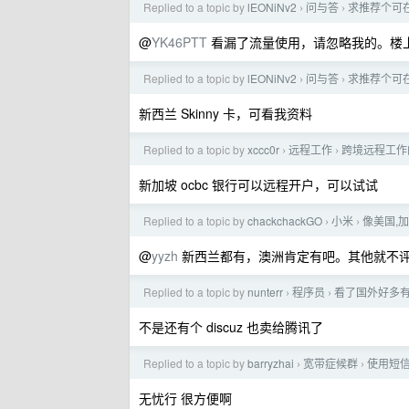
Replied to a topic by
lEONiNv2
问与答
求推荐个可在
›
›
@
YK46PTT
看漏了流量使用，请忽略我的。楼
Replied to a topic by
lEONiNv2
问与答
求推荐个可在
›
›
新西兰 Skinny 卡，可看我资料
Replied to a topic by
xccc0r
远程工作
跨境远程工作
›
›
新加坡 ocbc 银行可以远程开户，可以试试
Replied to a topic by
chackchackGO
小米
像美国,
›
›
@
yyzh
新西兰都有，澳洲肯定有吧。其他就不
Replied to a topic by
nunterr
程序员
看了国外好多
›
›
不是还有个 discuz 也卖给腾讯了
Replied to a topic by
barryzhai
宽带症候群
使用短
›
›
无忧行 很方便啊