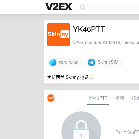
YK46PTT
V2EX member #132618, joined on
cardin.nz/
SkinnySIM
卖新西兰 Skinny 电话卡
YK46PTT
提问
技
Per YK46PTT'