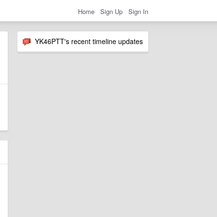
Home
Sign Up
Sign In
YK46PTT's recent timeline updates