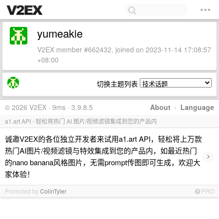
yumeakie
V2EX member #662432, joined on 2023-11-14 17:08:57
+08:00
切换主题列表
© 2026 V2EX · 9ms · 3.9.8.5
About
·
Language
a1.art API - 轻松将热门 AI 图片/视频滤镜集成到您的产品内
诚邀V2EX的各位独立开发者来试用a1.art API，轻松将上万款
热门AI图片/视频滤镜与特效集成到您的产品内，如最近热门
›
的nano banana风格图片，无需prompt传图即可生成，欢迎大
家体验！
Promoted by
ColinTyler
PRO