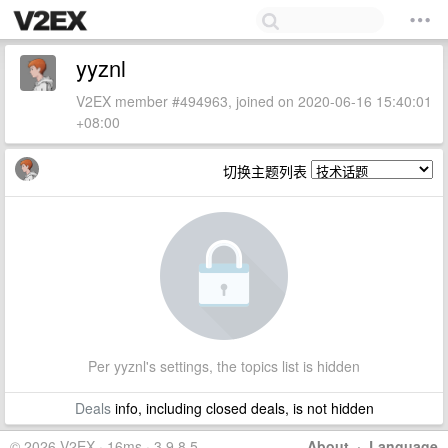
yyznl
V2EX member #494963, joined on 2020-06-16 15:40:01
+08:00
切换主题列表
Per yyznl's settings, the topics list is hidden
Deals
info, including closed deals, is not hidden
© 2026 V2EX · 16ms · 3.9.8.5
About
·
Language