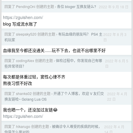
回复了 PendingOni 创建的主题
各位 bloger 互换友链么?
2022 年 9 月 18 日
›
https://zguishen.com/
blog 写成流水账了
回复了 sleepsky520 创建的主题
有玩血缘的朋友吗？ PS4 主
2022 年 8 月 3
›
日
机玩家
血缘我至今都还没通关......玩不下去，也说不出哪里不好
回复了 codingAlex 创建的主题
体检过程中，你发现自己有哪
2022 年 6 月 5
›
日
些异常项目？
每次都是体重过轻，窦性心律不齐
熬夜习惯不好改
回复了 shanks02 创建的主题
开通了个人博客，欢迎 V 友们交
2022 年 4 月
›
22 日
换友链哈~ Golang Lua OS
我也晒一个，还没加过友链😂
https://zguishen.com/
回复了 hikarugo 创建的主题
被确诊令人难受的疾病的时候，
2022 年 4 月
›
14 日
你是怎么面对的