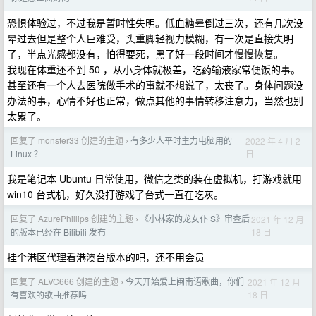
恐惧体验过，不过我是暂时性失明。低血糖晕倒过三次，还有几次没
晕过去但是整个人巨难受，头重脚轻视力模糊，有一次是直接失明
了，半点光感都没有，怕得要死，黑了好一段时间才慢慢恢复。
我现在体重还不到 50 ，从小身体就极差，吃药输液家常便饭的事。
甚至还有一个人去医院做手术的事就不想说了，太丧了。身体问题没
办法的事，心情不好也正常，做点其他的事情转移注意力，当然也别
太累了。
回复了 monster33 创建的主题
有多少人平时主力电脑用的
2022 年 4 月 2
›
日
Linux ？
我是笔记本 Ubuntu 日常使用，微信之类的装在虚拟机，打游戏就用
win10 台式机，好久没打游戏了台式一直在吃灰。
回复了 AzurePhillips 创建的主题
《小林家的龙女仆 S》审查后
2021 年 12 月
›
18 日
的版本已经在 Bilibili 发布
挂个港区代理看港澳台版本的吧，还不用会员
回复了 ALVC666 创建的主题
今天开始爱上闽南语歌曲，你们
2021 年 12 月
›
18 日
有喜欢的歌曲推荐吗