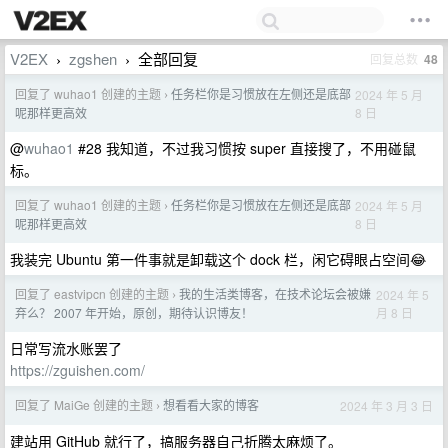
V2EX
zgshen
全部回复
回复总数
48
›
›
回复了 wuhao1 创建的主题
任务栏你是习惯放在左侧还是底部
2024 年 5 月
›
8 日
呢那样更高效
@
wuhao1
#28 我知道，不过我习惯按 super 直接搜了，不用碰鼠
标。
回复了 wuhao1 创建的主题
任务栏你是习惯放在左侧还是底部
2024 年 5 月
›
8 日
呢那样更高效
我装完 Ubuntu 第一件事就是卸载这个 dock 栏，闲它碍眼占空间😂
回复了 eastvipcn 创建的主题
我的生活类博客，在技术论坛会被嫌
2024 年 5
›
月 8 日
弃么？ 2007 年开始，原创，期待认识博友！
日常写流水账罢了
https://zguishen.com/
回复了 MaiGe 创建的主题
想看看大家的博客
2024 年 3 月 3 日
›
建站用 GitHub 就行了，搞服务器自己折腾太麻烦了。