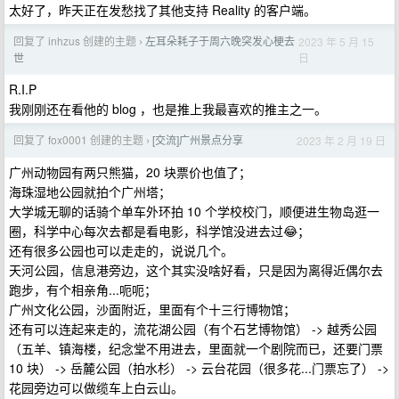
太好了，昨天正在发愁找了其他支持 Reality 的客户端。
回复了 inhzus 创建的主题
左耳朵耗子于周六晚突发心梗去
2023 年 5 月 15
›
日
世
R.I.P
我刚刚还在看他的 blog ，也是推上我最喜欢的推主之一。
回复了 fox0001 创建的主题
[交流]广州景点分享
2023 年 2 月 19 日
›
广州动物园有两只熊猫，20 块票价也值了；
海珠湿地公园就拍个广州塔；
大学城无聊的话骑个单车外环拍 10 个学校校门，顺便进生物岛逛一
圈，科学中心每次去都是看电影，科学馆没进去过😂；
还有很多公园也可以走走的，说说几个。
天河公园，信息港旁边，这个其实没啥好看，只是因为离得近偶尔去
跑步，有个相亲角...呃呃；
广州文化公园，沙面附近，里面有个十三行博物馆；
还有可以连起来走的，流花湖公园（有个石艺博物馆） -> 越秀公园
（五羊、镇海楼，纪念堂不用进去，里面就一个剧院而已，还要门票
10 块） -> 岳麓公园（拍水杉） -> 云台花园（很多花...门票忘了） ->
花园旁边可以做缆车上白云山。