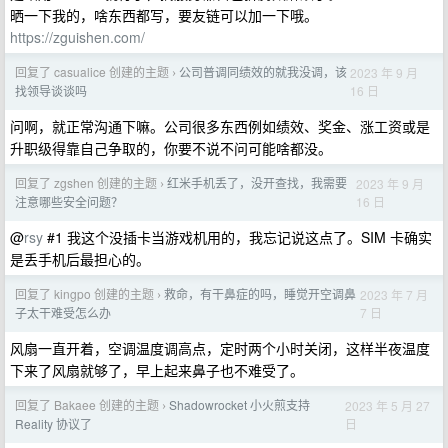
晒一下我的，啥东西都写，要友链可以加一下哦。
https://zguishen.com/
回复了 casualice 创建的主题
公司普调同绩效的就我没调，该
2023 年 9 月
›
16 日
找领导谈谈吗
问啊，就正常沟通下嘛。公司很多东西例如绩效、奖金、涨工资或是
升职级得靠自己争取的，你要不说不问可能啥都没。
回复了 zgshen 创建的主题
红米手机丢了，没开查找，我需要
2023 年 9 月
›
16 日
注意哪些安全问题？
@
rsy
#1 我这个没插卡当游戏机用的，我忘记说这点了。SIM 卡确实
是丢手机后最担心的。
回复了 kingpo 创建的主题
救命，有干鼻症的吗，睡觉开空调鼻
2023 年 7 月
›
7 日
子太干难受怎么办
风扇一直开着，空调温度调高点，定时两个小时关闭，这样半夜温度
下来了风扇就够了，早上起来鼻子也不难受了。
回复了 Bakaee 创建的主题
Shadowrocket 小火煎支持
2023 年 5 月 27
›
日
Reality 协议了