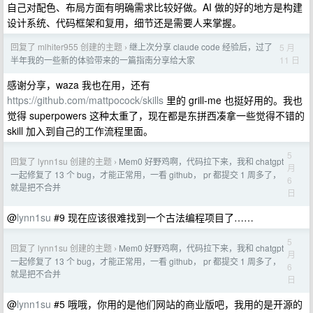
自己对配色、布局方面有明确需求比较好做。AI 做的好的地方是构建
设计系统、代码框架和复用，细节还是需要人来掌握。
回复了 mlhiter955 创建的主题
继上次分享 claude code 经验后，过了
5 月
›
11 日
半年我的一些新的体验带来的一篇指南分享给大家
感谢分享，waza 我也在用，还有
https://github.com/mattpocock/skills
里的 grill-me 也挺好用的。我也
觉得 superpowers 这种太重了，现在都是东拼西凑拿一些觉得不错的
skill 加入到自己的工作流程里面。
5
回复了 lynn1su 创建的主题
Mem0 好野鸡啊，代码拉下来，我和 chatgpt
›
月
一起修复了 13 个 bug，才能正常用，一看 github， pr 都提交 1 周多了，
6
就是把不合并
日
@
lynn1su
#9 现在应该很难找到一个古法编程项目了……
5
回复了 lynn1su 创建的主题
Mem0 好野鸡啊，代码拉下来，我和 chatgpt
›
月
一起修复了 13 个 bug，才能正常用，一看 github， pr 都提交 1 周多了，
6
就是把不合并
日
@
lynn1su
#5 哦哦，你用的是他们网站的商业版吧，我用的是开源的