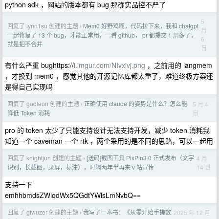
python sdk ，网站的版本都有 bug 那确实品控不严了
5
回复了 lynn1su 创建的主题
Mem0 好野鸡啊，代码拉下来，我和 chatgpt
›
月
一起修复了 13 个 bug，才能正常用，一看 github， pr 都提交 1 周多了，
6
就是把不合并
日
有什么严重 bughttps://
i.imgur.com/NIvxivj.png
，之前用的 langmem
，才换到 mem0 ，感觉其他的开源记忆库都太重了，难道终极方案还
是得自己实现吗
回复了 godleon 创建的主题
正确使用 claude 的姿势是什么？怎么能
5 月 4
›
日
降低 Token 消耗
pro 的 token 太少了只能支持设计无法支持开发，减少 token 消耗我
知道一个 caveman 一个 rtk ，两个采用的是不同的思路，可以一起用
回复了 knightjun 创建的主题
[送码]截图工具 PixPin3.0 正式发布（文字
4 月
›
14 日
识别，长截图，录屏，标注），时隔两年半再来 v 站宣传
支持一下
emhhbmdsZWlqdWx5QGdtYWlsLmNvbQ==
回复了 gfwuzer 创建的主题
我写了一本书：《从零开始手搓数
2025 年 12 月
›