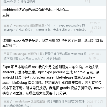
15 日
据库(Go)》；评论区抽奖
emhhbmdsZWlqdWx5QGdtYWlsLmNvbQ==
支持！
2025 年
回复了 iwannarocks 创建的主题
问一下， expo react native 的
›
11 月 28
TextInput 在小米系统下，显示有问题。大家有遇到么，如何解决。
日
你用的 expo 版本是多少，我之前用 53 也有这个问题，退回到 52 版
本就好了。
回复了 HMYang33 创建的主题
折腾了好几天总算在 windows 系
2025 年 9
›
月 15 日
统本地打包 expo 项目出 apk 了，分享下经验
Expo 项目本地编译 apk 我几个月之前刚研究过怎么搞，本地安装
android 开发环境之后，npx expo prebuild 生成 android 目录，到
android 目录下运行./gradlew assembleRelease 或者./gradlew
assembleDebug 指令即可。但是国内生成速度非常慢，因为有些包
根本下载不动，所以需要换源，我是把 gradle 换成了腾讯源，maven
换成了阿里源，从零生成大概需要十几分钟。
回复了 hamsterbase 创建的主题
终于明白为什么国内安卓软件
2025 年 9 月
›
1 日
开启后就弹隐私协议了