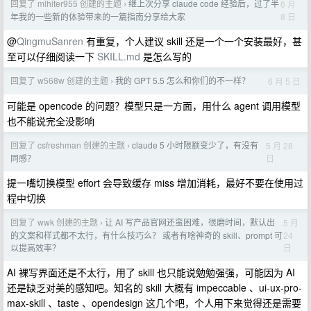
回复了 mlhiter955 创建的主题
继上次分享 claude code 经验后，过了半
6 月
›
8 日
年我的一些新的体验带来的一篇指南分享给大家
@
QingmuSanren
有重复，个人建议 skill 还是一个一个安装最好，甚
至可以仔细阅读一下
SKILL.md
是怎么写的
回复了 w568w 创建的主题
我的 GPT 5.5 怎么和你们的不一样？
6 月 5 日
›
可能是 opencode 的问题？模型只是一方面，用什么 agent 调用模型
也不能说完全没影响
回复了 csfreshman 创建的主题
claude 5 小时限额变少了，有没有
5 月 28
›
日
同感？
提一嘴切换模型 effort 会导致缓存 miss 增加消耗，最好不要在使用过
程中切换
回复了 wwk 创建的主题
让 AI 写产品官网还蛮困难，很磨时间，默认出
5 月
›
24
的文案和样式都不太行，有什么技巧么？ 或者有啥神奇的 skill、prompt 可
日
以提高效率？
AI 裸写界面还是不太行，用了 skill 也只能说勉勉强强，可能因为 AI
还是缺乏对美的感知吧。知名的 skill 大概有 impeccable 、ui-ux-pro-
max-skill 、taste 、opendesign 这几个吧，个人用下来觉得还是需要