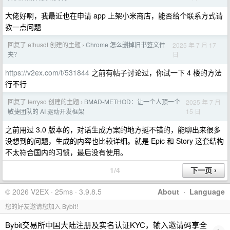
大佬好啊，我最近也在申请 app 上架小米商店，能否给个联系方式请
教一点问题
回复了 ethusdt 创建的主题
Chrome 怎么删掉旧书签文件
2025 年 7 月 17
›
日
夹？
https://v2ex.com/t/531844
之前有帖子讨论过，你试一下 4 楼的方法
行不行
回复了 terryso 创建的主题
BMAD-METHOD：让一个人顶一个
2025 年 7 月
›
15 日
敏捷团队的 AI 驱动开发框架
之前用过 3.0 版本的，对话生成方案的地方挺不错的，能聊出来很多
没想到的问题，生成的内容也比较详细。就是 Epic 和 Story 这套结构
不太符合国内的习惯，最后没有使用。
1/4
© 2026 V2EX · 25ms · 3.9.8.5
About
·
Language
您的好友邀请您加入 Bybit！
Bybit交易所中国大陆注册及实名认证KYC，输入邀请码享全
›