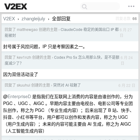
V2EX
zhangleijuly
全部回复
回复总数
66
›
›
回复了 matthewgao 创建的主题
ClaudeCode 稳定的美国出口 IP 都
6 月 27
›
日
能被封
封号属于风控问题，IP 只是考察因素之一。
回复了 kev1nzh 创建的主题
Codex Pro 5x 怎么用那么快，是不是额
6 月 24
›
日
度减少了？
因为双倍活动没了
回复了 skuuhui 创建的主题
突然对 AI 祛魅了
6 月 22 日
›
@
EnterpriseD
是指我们在互联网上消费的内容是由谁创作的，分为
PGC 、UGC 、AIGC 。早期内容主要由电视台、电影公司等专业团
队创作，称之为 PGC （专业生成内容）；后来出现了 B 站、快手、
抖音、小红书等平台，用户都可以创作和发表内容，称之为 UGC
（用户生成内容）；未来的内容可能主要由 AI 生成，称之为 AIGC
（人工智能生成内容）