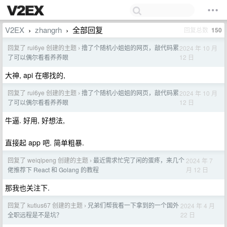
V2EX
zhangrh
全部回复
回复总数
150
›
›
回复了 rui6ye 创建的主题
撸了个随机小姐姐的网页，敲代码累
2024 年 10 月
›
12 日
了可以偶尔看看养养眼
大神, api 在哪找的,
回复了 rui6ye 创建的主题
撸了个随机小姐姐的网页，敲代码累
2024 年 10 月
›
12 日
了可以偶尔看看养养眼
牛逼. 好用, 好想法,
直接起 app 吧. 简单粗暴.
回复了 weiqipeng 创建的主题
最近需求忙完了闲的蛋疼，来几个
2024 年 7
›
月 12 日
佬推荐下 React 和 Golang 的教程
那我也关注下.
回复了 kutius67 创建的主题
兄弟们帮我看一下拿到的一个国外
2024 年 4 月
›
22 日
全职远程是不是坑？