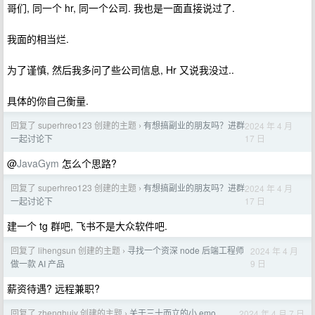
哥们, 同一个 hr, 同一个公司. 我也是一面直接说过了.
我面的相当烂.
为了谨慎, 然后我多问了些公司信息, Hr 又说我没过..
具体的你自己衡量.
回复了 superhreo123 创建的主题
有想搞副业的朋友吗？进群
2024 年 4 月
›
17 日
一起讨论下
@
JavaGym
怎么个思路?
回复了 superhreo123 创建的主题
有想搞副业的朋友吗？进群
2024 年 4 月
›
17 日
一起讨论下
建一个 tg 群吧, 飞书不是大众软件吧.
回复了 lihengsun 创建的主题
寻找一个资深 node 后端工程师
2024 年 4 月
›
9 日
做一款 AI 产品
薪资待遇? 远程兼职?
回复了 zhenghuiy 创建的主题
关于三十而立的小 emo
2024 年 4 月 7 日
›