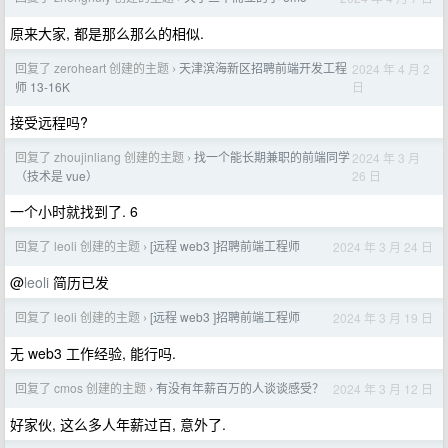
原来大家, 都是那么那么的相似.
回复了 zeroheart 创建的主题
天津滨海新区招聘前端开发工程
2024 年 4 月 2
›
日
师 13-16K
接受远程吗?
回复了 zhoujinliang 创建的主题
找一个能长期兼职的前端同学
2024 年 3 月
›
26 日
（技术是 vue）
一个小时就找到了. 6
回复了 leoli 创建的主题
[远程 web3 ]招聘前端工程师
2024 年 3 月 24 日
›
@
leoli
简历已发
回复了 leoli 创建的主题
[远程 web3 ]招聘前端工程师
2024 年 3 月 19 日
›
无 web3 工作经验, 能行吗.
回复了 cmos 创建的主题
有没有年薪百万的人谈谈感受？
2024 年 3 月 12 日
›
好家伙, 这么多人年薪过百, 意外了.