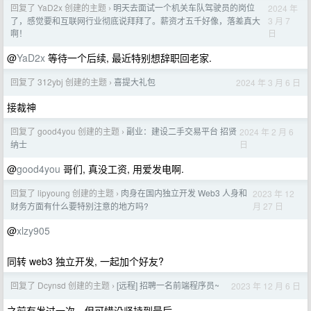
回复了 YaD2x 创建的主题
明天去面试一个机关车队驾驶员的岗位
2024 年
›
3 月 7
了，感觉要和互联网行业彻底说拜拜了。薪资才五千好像，落差真大
日
啊！
@
YaD2x
等待一个后续, 最近特别想辞职回老家.
回复了 312ybj 创建的主题
喜提大礼包
2024 年 3 月 6 日
›
接裁神
回复了 good4you 创建的主题
副业：建设二手交易平台 招贤
2024 年 2 月 6
›
日
纳士
@
good4you
哥们, 真没工资, 用爱发电啊.
回复了 lipyoung 创建的主题
肉身在国内独立开发 Web3 人身和
2023 年 12
›
月 27 日
财务方面有什么要特别注意的地方吗?
@
xlzy905
同转 web3 独立开发, 一起加个好友?
回复了 Dcynsd 创建的主题
[远程] 招聘一名前端程序员~
2023 年 12 月 6 日
›
之前有发过一次，但可惜没坚持到最后...