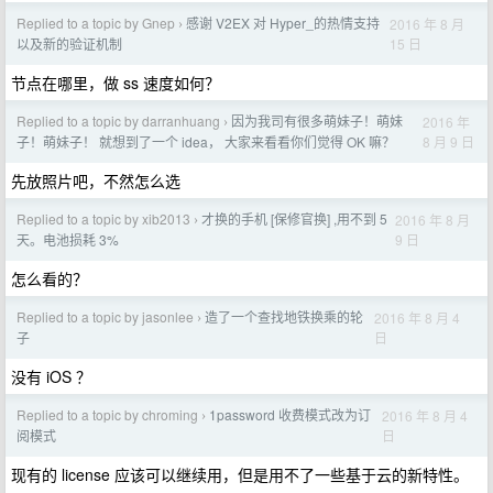
Replied to a topic by Gnep
感谢 V2EX 对 Hyper_的热情支持
2016 年 8 月
›
15 日
以及新的验证机制
节点在哪里，做 ss 速度如何？
Replied to a topic by darranhuang
因为我司有很多萌妹子！萌妹
2016 年
›
8 月 9 日
子！萌妹子！ 就想到了一个 idea， 大家来看看你们觉得 OK 嘛？
先放照片吧，不然怎么选
Replied to a topic by xib2013
才换的手机 [保修官换] ,用不到 5
2016 年 8 月
›
9 日
天。电池损耗 3%
怎么看的？
Replied to a topic by jasonlee
造了一个查找地铁换乘的轮
2016 年 8 月 4
›
日
子
没有 iOS ？
Replied to a topic by chroming
1password 收费模式改为订
2016 年 8 月 4
›
日
阅模式
现有的 license 应该可以继续用，但是用不了一些基于云的新特性。