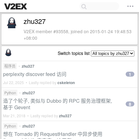
zhu327
V2EX member #93558, joined on 2015-01-24 19:48:53
+08:00
Switch topics list
程序员
•
zhu327
perplexity discover feed 访问
1
Jul 22, 2025 • Lastly replied by
cskeleton
Python
•
zhu327
造了个轮子, 类似与 Dubbo 的 RPC 服务治理框架,
8
基于 Gevent
Mar 21, 2018 • Lastly replied by
zhu327
Python
•
zhu327
想在 Tornado 的 RequestHandler 中异步使用