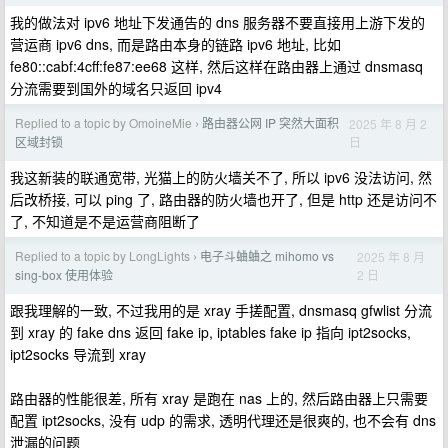
我的做法对 ipv6 地址下发通告的 dns 服务器不要直接用上游下发的
营运商 ipv6 dns, 而是路由本身的链路 ipv6 地址, 比如
fe80::cabf:4cff:fe87:ee68 这样, 然后这样在路由器上通过 dnsmasq
分流需要到国外的域名只返回 ipv4
Replied to a topic by OmoineMie
路由器公网 IP 突然大面积
2025 年 8 月 2
›
日
区域封锁
我这新装的联通宽带, 光猫上的防火墙关不了, 所以 ipv6 没法访问, 然
后改桥接, 可以 ping 了, 路由器的防火墙也开了, 但是 http 还是访问不
了, 不知道是不是运营商阻断了
Replied to a topic by LongLights
电子斗蛐蛐之 mihomo vs
2025 年 8 月
›
2 日
sing-box 使用体验
跟我理解的一致, 不过我用的是 xray 手搓配置, dnsmasq gfwlist 分流
到 xray 的 fake dns 返回 fake ip, iptables fake ip 指向 ipt2socks,
ipt2socks 导流到 xray
路由器的性能很差, 所有 xray 是跑在 nas 上的, 然后路由器上只需要
配置 ipt2socks, 没有 udp 的需求, 透明代理还是很爽的, 也不会有 dns
泄漏的问题