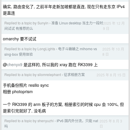
确实, 路由变化了, 之前半年走新加坡都是直连, 现在只有走东京 IPv4
是直连
Replied to a topic by Sunyin
准备 Linux desktop 当主力一段时
2025 年 12 月
›
9 日
间试试 有推荐的么
omarchy 要不试试
Replied to a topic by LongLights
电子斗蛐蛐之 mihomo vs
2025 年 10 月
›
8 日
sing-box 使用体验
@
chenyx9
是这样的, 所以我的 xray 跑在 RK3399 上
Replied to a topic by silomrelephant
征求相册方案
2025 年 8 月 15 日
›
手机备份照片 resilio sync
相册 photoprism
一个 RK3399 的 arm 板子的方案, 相册索引的时候 cpu 会 100%, 但
是索引完就好了, 没毛病
Replied to a topic by shenyuzhi
IPv6 国内外分流，只能 nat
2025 年 8 月 3
›
日
吗