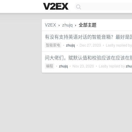
V2EX
zhujq
全部主题
›
›
有没有支持英语对话的智能音箱？最好是
智能家电
•
zhujq
•
Dec 27, 2023
• Lastly replied b
问大佬们，赋默认值和校验应该在应该在
编程
•
zhujq
•
Nov 23, 2020
• Lastly replied by
zhu