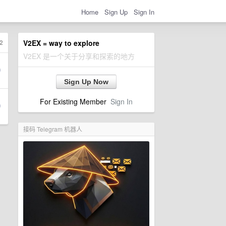
Home
Sign Up
Sign In
2
V2EX = way to explore
V2EX 是一个关于分享和探索的地方
Sign Up Now
For Existing Member
Sign In
接码 Telegram 机器人