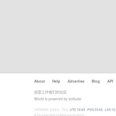
About
·
Help
·
Advertise
·
Blog
·
API
创意工作者们的社区
World is powered by solitude
VERSION: 3.9.8.5 · 7ms ·
UTC 19:43
·
PVG 03:43
·
LAX 12
♥ Do have faith in what you're doing.