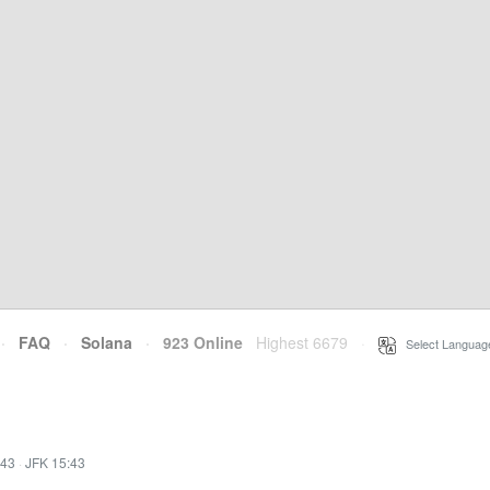
·
FAQ
·
Solana
·
923 Online
Highest 6679
·
Select Languag
:43
·
JFK 15:43