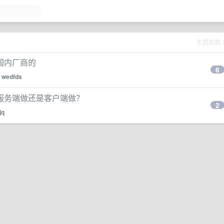
主题总数
国内厂商的
6
y
wedfds
服务端做还是客户端做？
2
jq