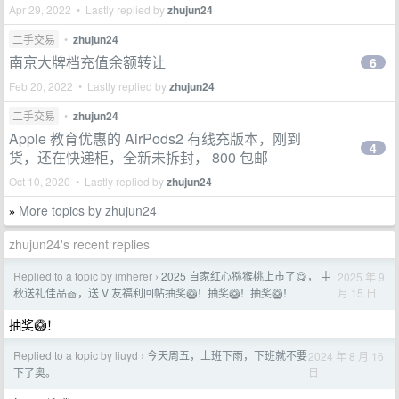
Apr 29, 2022 • Lastly replied by
zhujun24
二手交易
•
zhujun24
南京大牌档充值余额转让
6
Feb 20, 2022 • Lastly replied by
zhujun24
二手交易
•
zhujun24
Apple 教育优惠的 AirPods2 有线充版本，刚到
4
货，还在快递柜，全新未拆封， 800 包邮
Oct 10, 2020 • Lastly replied by
zhujun24
More topics by zhujun24
»
zhujun24's recent replies
Replied to a topic by imherer
2025 自家红心猕猴桃上市了😋， 中
2025 年 9
›
月 15 日
秋送礼佳品🧺，送 V 友福利回帖抽奖🥝！抽奖🥝！抽奖🥝！
抽奖🥝！
Replied to a topic by liuyd
今天周五，上班下雨，下班就不要
2024 年 8 月 16
›
日
下了奥。