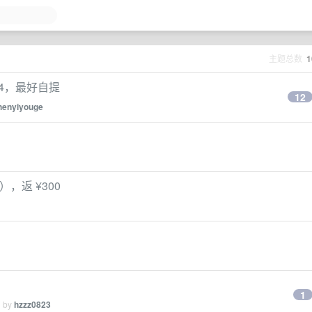
主题总数
1
M4，最好自提
12
henyiyouge
，返 ¥300
1
d by
hzzz0823