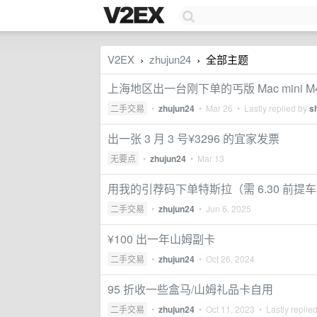
V2EX
zhujun24
全部主题
›
›
上海地区出一台刚下单的丐版 Mac mini 
二手交易
•
zhujun24
•
Mar 26
• Lastly replied by
s
出一张 3 月 3 号¥3296 的宜家发票
无要点
•
zhujun24
•
Mar 13
用我的引荐码下单特斯拉（需 6.30 前提车）
二手交易
•
zhujun24
•
Jun 6, 2025
¥100 出一年山姆副卡
二手交易
•
zhujun24
•
Oct 26, 2024
95 折收一些盒马/山姆礼品卡自用
二手交易
•
zhujun24
•
Oct 11, 2023
• Lastly replie