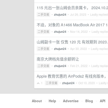
115 元出一张山姆会员亲属卡， 2024.10.
二手交易
•
zhujun24
•
Jul 26, 2023
• Lastly replie
不迫，对象的 A1466 MacBook Air 2017
二手交易
•
zhujun24
•
Nov 14, 2022
• Lastly repli
山姆副卡一张 仅售 120 元 有效期到 2023.0
二手交易
•
zhujun24
•
Apr 30, 2022
• Lastly replie
南京大牌档充值余额转让
二手交易
•
zhujun24
•
Feb 21, 2022
• Lastly repli
Apple 教育优惠的 AirPods2 有线
1
二手交易
•
zhujun24
•
Oct 10, 2020
• Lastly 
About
·
Help
·
Advertise
·
Blog
·
API