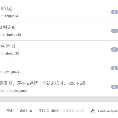
26 到期
1
d by
zhujun24
 13 吋询价
6
ed by
Jackee68
4.28 日
3
d by
zhujun24
6
ed by
zhujun24
充版本，刚到货，还在快递柜，全新未拆封， 800 包邮
4
replied by
zhujun24
·
FAQ
·
Solana
·
916 Online
Highest 6679
·
Select Languag