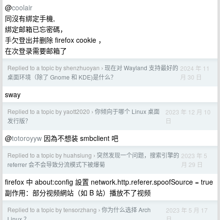
@
coolair
同沒有綁定手機,
綁定邮箱已忘密碼，
手欠登出并删除 firefox cookie ，
在次登录需要邮箱了
Replied to a topic by shenzhuoyan
现在对 Wayland 支持最好的
2024 年 11
›
月 30 日
桌面环境（除了 Gnome 和 KDE)是什么？
sway
Replied to a topic by yaott2020
你倾向于哪个 Linux 桌面
2023 年 12 月 10
›
日
发行版？
@
totoroyyw
因為不想装 smbclient 吧
Replied to a topic by huahsiung
突然发现一个问题，搜索引擎的
2023 年 5
›
月 29 日
referrer 会不会导致分流模式下被爆菊
firefox 中 about:config 設置 network.http.referer.spoofSource = true
副作用：部分视频網站（如 B 站）播放不了视频
Replied to a topic by tensorzhang
你为什么选择 Arch
2023 年 5 月 17
›
日
Linux ？