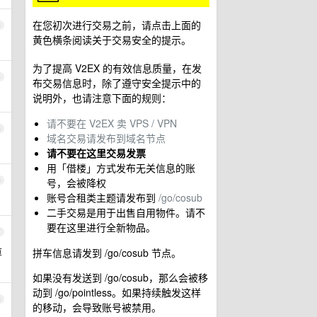
在您初次进行交易之前，请点击上面的
3
黄色横条阅读关于交易安全的提示。
为了提高 V2EX 的有效信息质量，在发
4
布交易信息时，除了遵守安全提示中的
说明外，也请注意下面的规则：
请不要在 V2EX 卖 VPS / VPN
5
域名交易请发布到域名节点
请不要在这里交易发票
用「借楼」方式发布无关信息的账
6
号，会被降权
账号合租类主题请发布到
/go/cosub
二手交易是用于出售自用物件。请不
要在这里进行全新物品。
7
算
拼车信息请发到 /go/cosub 节点。
如果没有发送到 /go/cosub，那么会被移
动到 /go/pointless。如果持续触发这样
8
的移动，会导致账号被禁用。