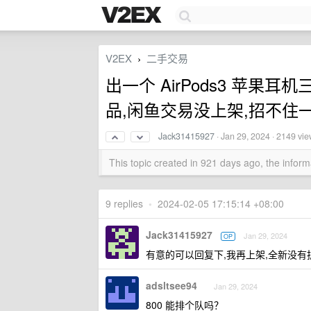
V2EX
二手交易
›
出一个 AirPods3 苹果耳
品,闲鱼交易没上架,招不住
Jack31415927
·
Jan 29, 2024
· 2149 vi
This topic created in 921 days ago, the info
9 replies
•
2024-02-05 17:15:14 +08:00
Jack31415927
Jan 29, 2024
OP
有意的可以回复下,我再上架,全新没有
adsltsee94
Jan 29, 2024
800 能排个队吗？