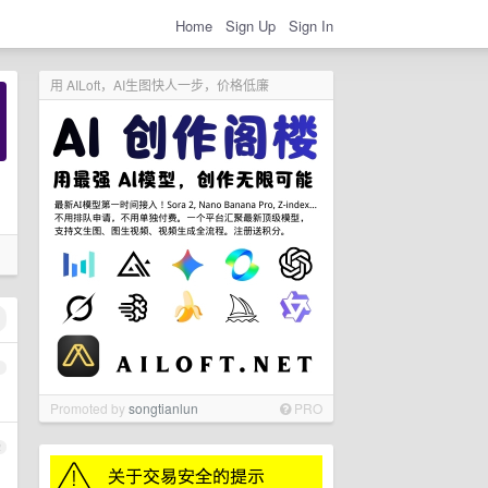
Home
Sign Up
Sign In
用 AILoft，AI生图快人一步，价格低廉
1
Promoted by
songtianlun
PRO
2