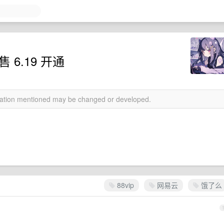
 6.19 开通
rmation mentioned may be changed or developed.
88vip
网易云
饿了么