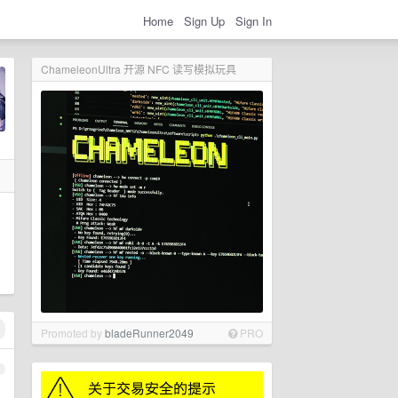
Home
Sign Up
Sign In
ChameleonUltra 开源 NFC 读写模拟玩具
Promoted by
bladeRunner2049
PRO
1