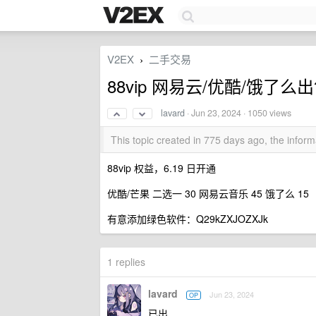
V2EX
二手交易
›
88vip 网易云/优酷/饿了么出售
lavard
·
Jun 23, 2024
· 1050 views
This topic created in 775 days ago, the info
88vip 权益，6.19 日开通
优酷/芒果 二选一 30 网易云音乐 45 饿了么 15
有意添加绿色软件：Q29kZXJOZXJk
1 replies
lavard
Jun 23, 2024
OP
已出