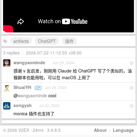
artifacts
ChatGPT
插件
3 replies
•
2024-07-22 11:12:33 +08:00
wangyaominde
Jun 26, 2024
1
感谢 v 友启发，刚刚用 Claude 给 ChatGPT 写了个类似的，油
猴脚本也能用啦，可以在 macOS 上用了
ShuaiYH
Jun 26, 2024
OP
2
@
wangyaominde
cool
songysh
Jul 22, 2024
3
monica 插件也支持了
© 2026 V2EX · 24ms · 3.9.8.5
About
·
Language