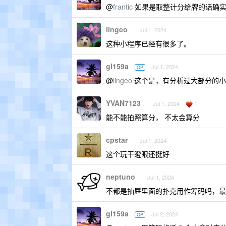
@
frantic
如果是取整计分给牌的话确实
lingeo
Jul 1, 2024
这种小程序已经有很多了。
gl159a
Jul 1, 2024
OP
@
lingeo
这个是，有分析过大部分的小
YVAN7123
1
Jul 1, 2024
能不能拍照算分， 不太会算分
cpstar
Jul 1, 2024
这个玩干瞪眼还挺好
neptuno
Jul 1, 2024
不都是抽屉里面的扑克用作筹码吗，最
gl159a
Jul 2, 2024
OP