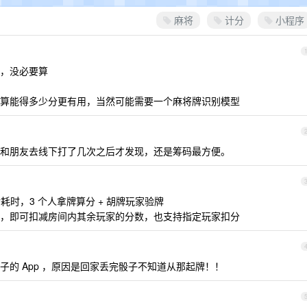
麻将
计分
小程序
，没必要算
算能得多少分更有用，当然可能需要一个麻将牌识别模型
和朋友去线下打了几次之后才发现，还是筹码最方便。
时，3 个人拿牌算分 + 胡牌玩家验牌
，即可扣减房间内其余玩家的分数，也支持指定玩家扣分
的 App ，原因是回家丢完骰子不知道从那起牌！！