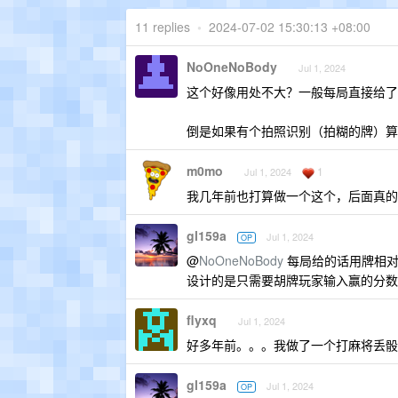
11 replies
•
2024-07-02 15:30:13 +08:00
NoOneNoBody
Jul 1, 2024
这个好像用处不大？一般每局直接给了
倒是如果有个拍照识别（拍糊的牌）算
m0mo
1
Jul 1, 2024
我几年前也打算做一个这个，后面真的
gl159a
Jul 1, 2024
OP
@
NoOneNoBody
每局给的话用牌相对耗
设计的是只需要胡牌玩家输入赢的分数
flyxq
Jul 1, 2024
好多年前。。。我做了一个打麻将丢骰子
gl159a
Jul 1, 2024
OP