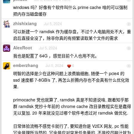
windows 吗？好像有个软件叫什么 prime cache 啥的可以强制
把内存当磁盘缓存
zhishixiang
Jul 5, 2024
2
可以新建一个 ramdisk 作为缓存盘，不过个人电脑用处不大，重
启后直接全没了，除非你真的有频繁读取某个文件的需求
AlexRoot
Jul 5, 2024
3
我也是配置了 64G ，感觉目前个人也用不完。
emberzhang
Jul 5, 2024
6
4
明智的选择是少在这种问题上浪费脑细胞, 随便一个 pcie4 的
ssd 速度都 7-8GB/s 了, 再怎么折腾内存也不会真有什么优化效
果.
primocache 党也就算了, ramdisk 真是不知道说啥, 跟着知乎那
群 ramdisk 党抄十年前的 chrome cache 改目录教程实在是蠢得
无以复加. 20 年来就没见过哪个软件考虑过对 ramdisk 做优化.
日常体验流畅不感觉卡就行了, 要知道你是 V2EX 网友, pc 性能
冗余是理所当然的. 冗余是应对突发任务量的, 不是绞尽脑汁就为