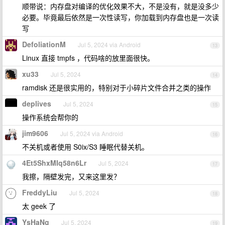
顺带说：内存盘对编译的优化效果不大，不是没有，就是没多少
必要。毕竟最后依然是一次性读写，你加载到内存盘也是一次读
写
DefoliationM
Jul 5, 2024 via Android
13
Linux 直接 tmpfs ，代码啥的放里面很快。
xu33
Jul 5, 2024
14
ramdisk 还是很实用的，特别对于小碎片文件合并之类的操作
deplives
Jul 5, 2024
15
操作系统会帮你的
jim9606
Jul 5, 2024 via Android
16
不关机或者使用 S0ix/S3 睡眠代替关机。
4Et5ShxMIq58n6Lr
Jul 5, 2024
17
我擦，隔壁发完，又来这里发？
FreddyLiu
Jul 5, 2024
18
太 geek 了
YsHaNg
Jul 5, 2024
19