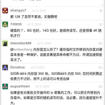
shangyu7
Jul 5, 2024
8
都 128 了显然不差钱，买傲腾吧
745839
Jul 5, 2024
9
硬盘的 7 、8G 也好，14G 也好，是顺序读写，还是得看 4K 随
机才行
miaomiao888
Jul 5, 2024
10
@
emberzhang
内存盘怎么你了？缓存临时文件移到内存盘对硬
盘本身是一种保护，说能显著提高寿命都不为过，所谓加速倒是
其次了。
Donahue
Jul 5, 2024
11
32GB ddr4 内存就 300 块，32GBddr5 内存 500, 花时间折腾这
些费力不讨好，用不上的话可以考虑出掉
augustheart
Jul 5, 2024
12
如果是有对某些文件操作的 io 密集的工作，可以把文件移到内
存盘中。如果是日常的随机读写的话，没必要，因为速度提升不
大。