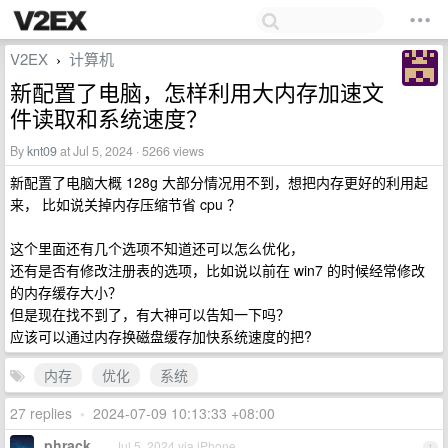
V2EX
计算机
›
新配置了电脑，怎样利用大内存加速文
件读取和系统速度？
By
knt09
at Jul 5, 2024 · 5266 views
新配置了电脑大概 128g 大部分情况用不到，想把内存更好的利用起
来， 比如说关掉内存压缩节省 cpu ？
这个里面还有几个选项不知道还可以怎么优化，
还有是否有修改注册表的选项，比如说以前在 win7 的时候经常修改
的内存缓存大小？
但是现在找不到了，有大神可以告知一下吗？
应该可以通过内存换磁盘缓存加快系统速度的把?
内存
优化
系统
27 replies
•
2024-07-09 10:13:33 +08:00
phrack
Jul 5, 2024 via iPhone
1