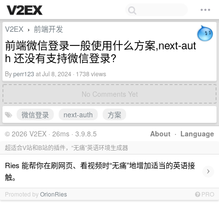
V2EX
前端开发
›
前端微信登录一般使用什么方案,next-aut
h 还没有支持微信登录?
By
perr123
at Jul 8, 2024 · 1738 views
No Comments Yet
微信登录
next-auth
方案
© 2026 V2EX · 26ms · 3.9.8.5
About
·
Language
超适合V站和B站的插件，“无痛”英语环境生成器
Ries 能帮你在刷网页、看视频时“无痛”地增加适当的英语接
›
触。
Promoted by
OrionRies
PRO