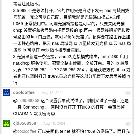
需要注意版本。
2.tr069 不是必须打开，它的作用只是自动下发云 nas 局域网拨
号配置。完全可以自己配，目前我就是光猫路由模式+关闭
tr069 正常使用中。同理光猫桥接也是可以的，只要关闭光猫
dhcp,设置好和拨号路由相同网段的 ip,再来一根网线把光猫和拨
号路由的 lan 口直连，就可以访问光猫了。记得要在路由器上加
一条静态路由，把云 nas 局域网 ip 流量转发到光猫 ip.云 nas 局
域网 ip 可以在 web 版本控制台拿到。
3.光猫里新建一条链接，vlan52,连接模式路由，mtu1480,启用
nat,dhcp 服务使能，配置全路由使能，全部开启。目的 ip 转发
列表 172.255.252.1-172.255.255.254 ，地址获取方式 dhcp.或
者也可以暂时打开 tr069,重启光猫等这部分配置下发后再关掉也
行
coolcoffee
Aug 18, 2024
53
@
cjd6568358
这个设置我早就试过了，刚刚又试了一遍，还是
一直 Connecting 。 暂时没有打开 TR069 的打算，会覆盖掉
CUADMIN 默认密码😂
cjd6568358
Aug 18, 2024
54
@
coolcoffee
可以先固化 telnet 就不怕 tr069 改密码了。而且我