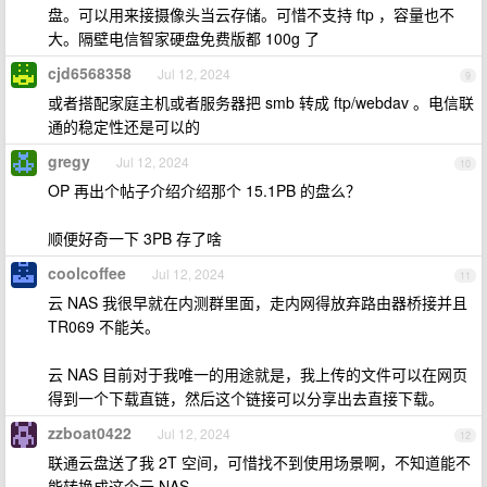
盘。可以用来接摄像头当云存储。可惜不支持 ftp ，容量也不
大。隔壁电信智家硬盘免费版都 100g 了
cjd6568358
Jul 12, 2024
9
或者搭配家庭主机或者服务器把 smb 转成 ftp/webdav 。电信联
通的稳定性还是可以的
gregy
Jul 12, 2024
10
OP 再出个帖子介绍介绍那个 15.1PB 的盘么？
顺便好奇一下 3PB 存了啥
coolcoffee
Jul 12, 2024
11
云 NAS 我很早就在内测群里面，走内网得放弃路由器桥接并且
TR069 不能关。
云 NAS 目前对于我唯一的用途就是，我上传的文件可以在网页
得到一个下载直链，然后这个链接可以分享出去直接下载。
zzboat0422
Jul 12, 2024
12
联通云盘送了我 2T 空间，可惜找不到使用场景啊，不知道能不
能转换成这个云 NAS 。