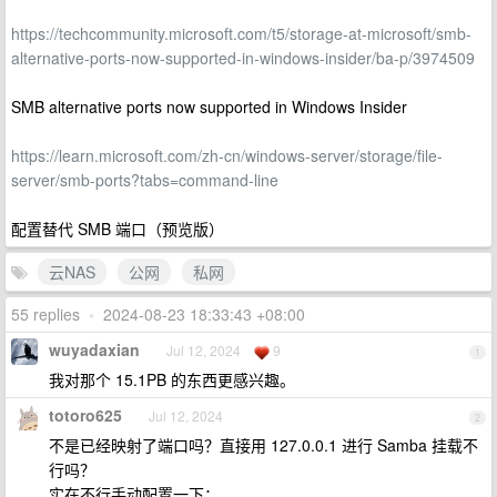
https://techcommunity.microsoft.com/t5/storage-at-microsoft/smb-
alternative-ports-now-supported-in-windows-insider/ba-p/3974509
SMB alternative ports now supported in Windows Insider
https://learn.microsoft.com/zh-cn/windows-server/storage/file-
server/smb-ports?tabs=command-line
配置替代 SMB 端口（预览版）
云NAS
公网
私网
55 replies
•
2024-08-23 18:33:43 +08:00
wuyadaxian
Jul 12, 2024
9
1
我对那个 15.1PB 的东西更感兴趣。
totoro625
Jul 12, 2024
2
不是已经映射了端口吗？直接用 127.0.0.1 进行 Samba 挂载不
行吗？
实在不行手动配置一下：