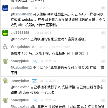
coolcoffee
Jul 12, 2024
13
@
zzboat0422
可以使用 alist 挂载出来，和云 NAS 一样都可以
挂载成 webdav 。在外网下载会直接拿到联通那边的直链，不会
收到 alist 机器的上传带宽限制。
cjd6568358
Jul 12, 2024
14
@
coolcoffee
上海联通的智家云盘呢？感觉很透明。
Vanquish5419
Jul 12, 2024 via iPhone
15
免费才 10g 吗，这能干啥，存监控的 sd 卡都 32g 了
honeyjuice
Jul 12, 2024
OP
16
@
zzboat0422
不可以 我也希望联通云盘可以用 CD2 挂载 可惜
不行
honeyjuice
Jul 12, 2024
OP
17
@
coolcoffee
自己手搓不就行了么 光猫桥接 自己路由器写静态
路由 划 vlan 和 iptv 一个玩法
honeyjuice
Jul 12, 2024
OP
18
@
coolcoffee
alist 我也再用 联通云盘用 alist 套 cd2 挂到资源管