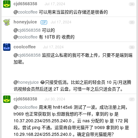
cjd6568358
Jul 17, 2024
34
@
coolcoffee
可以用来当监控的云存储还是很香的
honeyjuice
Jul 17, 2024
OP
35
@
cjd6568358
可以的
@
coolcoffee
有 10TB 的 收费的
coolcoffee
Jul 17, 2024
36
@
cjd6568358
监控这么私密的我可不敢上传，只要不是端到端
加密。
@
honeyjuice
😂只接受低消。比如之前的轻会员 10 元/月送腾
讯视频会员然后还送 2T 云盘，可惜一年之后只送会员了。
cjd6568358
Jul 30, 2024
37
@
coolcoffee
周末用 hn8145x6 测试了一波。成功注册上网，
tr069 也正常获取到 ip,但跟我想的不一样，拿到的 ip 是
10.37.200.234/255.255.240.0 。云 nas 分配的 ip 是 172 网
段。尝试 ping 不通。运营商自带光猫开了 tr069 拿到的 ip 是
10.29.168.224/255.255.240.0 。确定自带光猫能用？