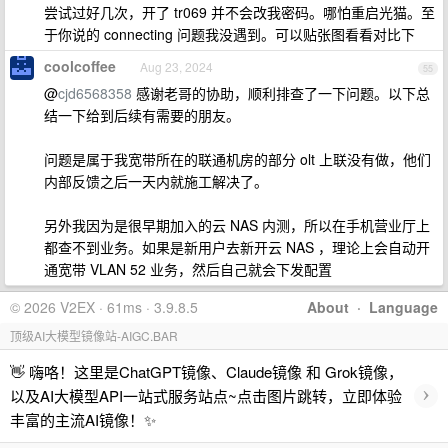
尝试过好几次，开了 tr069 并不会改我密码。哪怕重启光猫。至
于你说的 connecting 问题我没遇到。可以贴张图看看对比下
coolcoffee
Aug 23, 2024
55
@
cjd6568358
感谢老哥的协助，顺利排查了一下问题。以下总
结一下给到后续有需要的朋友。
问题是属于我宽带所在的联通机房的部分 olt 上联没有做，他们
内部反馈之后一天内就施工解决了。
另外我因为是很早期加入的云 NAS 内测，所以在手机营业厅上
都查不到业务。如果是新用户去新开云 NAS ，理论上会自动开
通宽带 VLAN 52 业务，然后自己就会下发配置
© 2026 V2EX · 61ms · 3.9.8.5
About
·
Language
顶级AI大模型镜像站-AIGC.BAR
👋 嗨咯！这里是ChatGPT镜像、Claude镜像 和 Grok镜像，
›
以及AI大模型API一站式服务站点~点击图片跳转，立即体验
丰富的主流AI镜像！✨