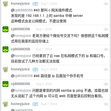
honeyjuice
Aug 1, 2024
OP
44
@
cjd6568358
#43 那叫 c 网关插件模式
发现的是 192.168.1.1 上的 samba 中继 server
这种模式会走公网模式，不建议使用
cjd6568358
Aug 1, 2024
45
@
honeyjuice
老哥方便给个微信号交流下吗？很想把这个私网模
式用在我家的监控存储上
cjd6568358
Aug 1, 2024
46
@
honeyjuice
已经拿到了云 nas 在私网模式下的 ip 和端口号。
目前尝试了几种方法都无法挂载
honeyjuice
Aug 2, 2024
OP
47
@
cjd6568358
#46 路径是 ip 后面加个你手机号
cjd6568358
Aug 2, 2024
48
@
honeyjuice
问题是拿到的内网 samba ip ping 不通，挂载也就
无从说起了.这个内网 ip 可以在 web 页面登录后控制台看到。
honeyjuice
Aug 7, 2024
OP
49
@
cjd6568358