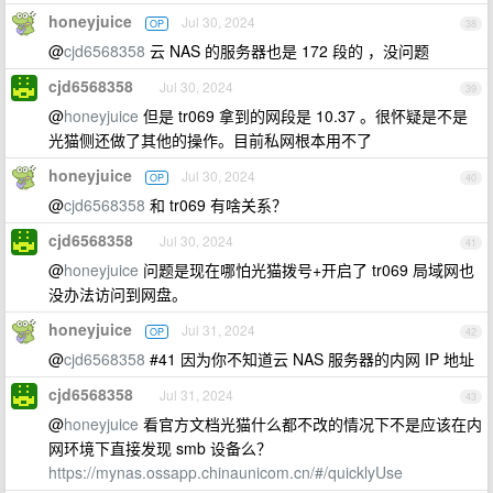
honeyjuice
Jul 30, 2024
OP
38
@
cjd6568358
云 NAS 的服务器也是 172 段的 ，没问题
cjd6568358
Jul 30, 2024
39
@
honeyjuice
但是 tr069 拿到的网段是 10.37 。很怀疑是不是
光猫侧还做了其他的操作。目前私网根本用不了
honeyjuice
Jul 30, 2024
OP
40
@
cjd6568358
和 tr069 有啥关系？
cjd6568358
Jul 30, 2024
41
@
honeyjuice
问题是现在哪怕光猫拨号+开启了 tr069 局域网也
没办法访问到网盘。
honeyjuice
Jul 31, 2024
OP
42
@
cjd6568358
#41 因为你不知道云 NAS 服务器的内网 IP 地址
cjd6568358
Jul 31, 2024
43
@
honeyjuice
看官方文档光猫什么都不改的情况下不是应该在内
网环境下直接发现 smb 设备么？
https://mynas.ossapp.chinaunicom.cn/#/quicklyUse