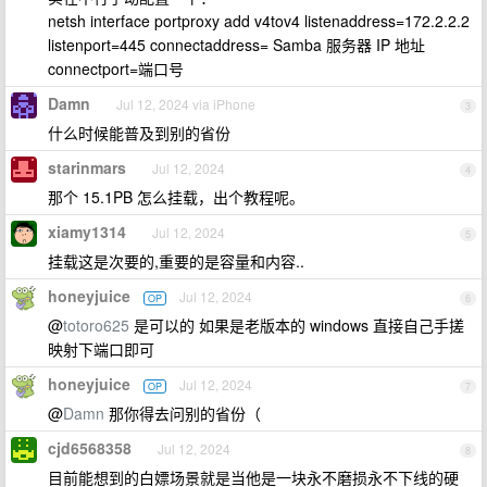
netsh interface portproxy add v4tov4 listenaddress=172.2.2.2
listenport=445 connectaddress= Samba 服务器 IP 地址
connectport=端口号
Damn
Jul 12, 2024 via iPhone
3
什么时候能普及到别的省份
starinmars
Jul 12, 2024
4
那个 15.1PB 怎么挂载，出个教程呢。
xiamy1314
Jul 12, 2024
5
挂载这是次要的,重要的是容量和内容..
honeyjuice
Jul 12, 2024
OP
6
@
totoro625
是可以的 如果是老版本的 windows 直接自己手搓
映射下端口即可
honeyjuice
Jul 12, 2024
OP
7
@
Damn
那你得去问别的省份（
cjd6568358
Jul 12, 2024
8
目前能想到的白嫖场景就是当他是一块永不磨损永不下线的硬