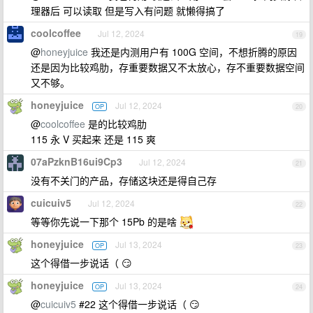
理器后 可以读取 但是写入有问题 就懒得搞了
coolcoffee
Jul 12, 2024
19
@
honeyjuice
我还是内测用户有 100G 空间，不想折腾的原因
还是因为比较鸡肋，存重要数据又不太放心，存不重要数据空间
又不够。
honeyjuice
Jul 12, 2024
OP
20
@
coolcoffee
是的比较鸡肋
115 永 V 买起来 还是 115 爽
07aPzknB16ui9Cp3
Jul 12, 2024
21
没有不关门的产品，存储这块还是得自己存
cuicuiv5
Jul 12, 2024
22
等等你先说一下那个 15Pb 的是啥
honeyjuice
Jul 13, 2024
OP
23
这个得借一步说话（ 😏
honeyjuice
Jul 13, 2024
OP
24
@
cuicuiv5
#22 这个得借一步说话（ 😏