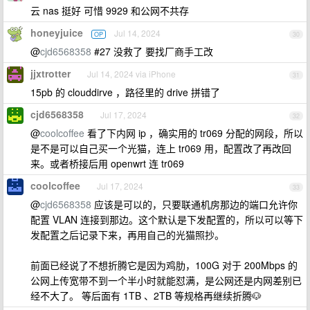
云 nas 挺好 可惜 9929 和公网不共存
honeyjuice
Jul 14, 2024
OP
30
@
cjd6568358
#27 没救了 要找厂商手工改
jjxtrotter
Jul 14, 2024 via iPhone
31
15pb 的 clouddirve ，路径里的 drive 拼错了
cjd6568358
Jul 17, 2024
32
@
coolcoffee
看了下内网 ip ，确实用的 tr069 分配的网段，所以
是不是可以自己买一个光猫，连上 tr069 用，配置改了再改回
来。或者桥接后用 openwrt 连 tr069
coolcoffee
Jul 17, 2024
33
@
cjd6568358
应该是可以的，只要联通机房那边的端口允许你
配置 VLAN 连接到那边。这个默认是下发配置的，所以可以等下
发配置之后记录下来，再用自己的光猫照抄。
前面已经说了不想折腾它是因为鸡肋，100G 对于 200Mbps 的
公网上传宽带不到一个半小时就能怼满，是公网还是内网差别已
经不大了。 等后面有 1TB 、2TB 等规格再继续折腾🐶