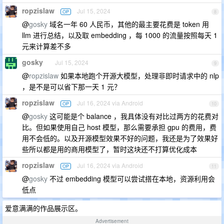
ropzislaw
Jul 15, 2024
OP
8
@
gosky
域名一年 60 人民币，其他的最主要花费是 token 用
llm 进行总结，以及取 embedding ，每 1000 的流量按照每天 1
元来计算差不多
gosky
Jul 15, 2024
9
@
ropzislaw
如果本地跑个开源大模型，处理非即时请求中的 nlp
，是不是可以省下那一天 1 元？
ropzislaw
Jul 16, 2024 via Android
OP
10
@
gosky
这可能是个 balance ，我具体没有对比过两方的花费对
比。但如果使用自己 host 模型，那么需要承担 gpu 的费用，费
用不会低的。以及开源模型效果不好的问题，我还是为了效果好
些所以都是用的商用模型了，暂时这块还不打算优化成本
ropzislaw
Jul 16, 2024 via Android
OP
11
@
gosky
不过 embedding 模型可以尝试搭在本地，资源利用会
低点
爱意满满的作品展示区。
Advertisement