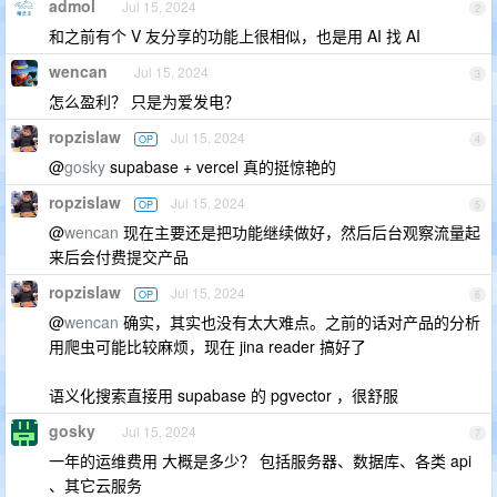
admol
Jul 15, 2024
2
和之前有个 V 友分享的功能上很相似，也是用 AI 找 AI
wencan
Jul 15, 2024
3
怎么盈利？ 只是为爱发电？
ropzislaw
Jul 15, 2024
OP
4
@
gosky
supabase + vercel 真的挺惊艳的
ropzislaw
Jul 15, 2024
OP
5
@
wencan
现在主要还是把功能继续做好，然后后台观察流量起
来后会付费提交产品
ropzislaw
Jul 15, 2024
OP
6
@
wencan
确实，其实也没有太大难点。之前的话对产品的分析
用爬虫可能比较麻烦，现在 jina reader 搞好了
语义化搜索直接用 supabase 的 pgvector ，很舒服
gosky
Jul 15, 2024
7
一年的运维费用 大概是多少？ 包括服务器、数据库、各类 api
、其它云服务