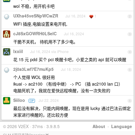
wol 不稳，用开机卡吧
UXha45veSNpWCwZR
Jul 16, 2024
1
2
WiFi 插座,电脑设置来电开机.
cJ8SxGOWRH0LSelC
Jul 16, 2024
3
干脆不关机， 待机用不了多少电。
lxxiil
Jul 16, 2024 via iPhone
4
花 15 元 pdd 买个 pci 唤醒卡吧，小爱之类的 api 就可以唤醒
2j0a3Lwf7E7muKp5
Jul 18, 2024
5
个人觉得 WOL 很好用
ikuai -> ac2100 （有线中继） -> PC （插 ac2100 lan 口）
电脑死机了，我就在爱快远程唤醒，没有一次失败的
Siiloo
Jul 22, 2024
OP
6
最后没有解决，只能内网唤醒，现在是用 lucky 通过巴法云绑定
米家进行唤醒的，还比较方便
© 2026 V2EX · 37ms · 3.9.8.5
About
·
Language
GLM-5现已支持Openclaw🦞