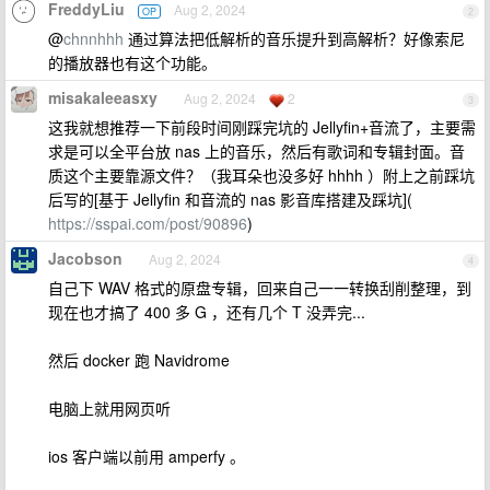
FreddyLiu
Aug 2, 2024
OP
2
@
chnnhhh
通过算法把低解析的音乐提升到高解析？好像索尼
的播放器也有这个功能。
misakaleeasxy
Aug 2, 2024
2
3
这我就想推荐一下前段时间刚踩完坑的 Jellyfin+音流了，主要需
求是可以全平台放 nas 上的音乐，然后有歌词和专辑封面。音
质这个主要靠源文件？（我耳朵也没多好 hhhh ）附上之前踩坑
后写的[基于 Jellyfin 和音流的 nas 影音库搭建及踩坑](
https://sspai.com/post/90896
)
Jacobson
Aug 2, 2024
4
自己下 WAV 格式的原盘专辑，回来自己一一转换刮削整理，到
现在也才搞了 400 多 G ，还有几个 T 没弄完...
然后 docker 跑 Navidrome
电脑上就用网页听
ios 客户端以前用 amperfy 。