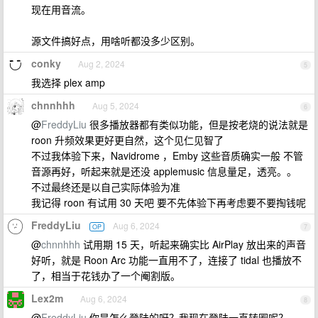
现在用音流。
源文件搞好点，用啥听都没多少区别。
conky
Aug 2, 2024
5
我选择 plex amp
chnnhhh
Aug 5, 2024
6
@
FreddyLiu
很多播放器都有类似功能，但是按老烧的说法就是
roon 升频效果更好更自然，这个见仁见智了
不过我体验下来，Navidrome ，Emby 这些音质确实一般 不管
音源再好，听起来就是还没 applemusic 信息量足，透亮。。
不过最终还是以自己实际体验为准
我记得 roon 有试用 30 天吧 要不先体验下再考虑要不要掏钱呢
FreddyLiu
Aug 6, 2024
OP
7
@
chnnhhh
试用期 15 天，听起来确实比 AirPlay 放出来的声音
好听，就是 Roon Arc 功能一直用不了，连接了 tidal 也播放不
了，相当于花钱办了一个阉割版。
Lex2m
Aug 6, 2024
8
@
FreddyLiu
你是怎么登陆的呀？我现在登陆一直转圈呢？