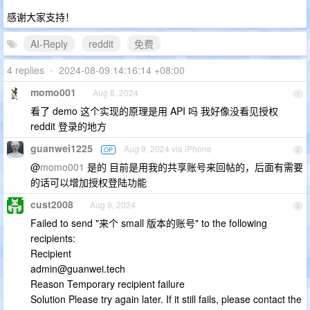
感谢大家支持！
AI-Reply
reddit
免费
4 replies
•
2024-08-09 14:16:14 +08:00
momo001
Aug 8, 2024
1
看了 demo 这个实现的原理是用 API 吗 我好像没看见授权
reddit 登录的地方
guanwei1225
Aug 9, 2024 via iPhone
OP
2
@
momo001
是的 目前是用我的共享账号来回帖的，后面有需要
的话可以增加授权登陆功能
cust2008
Aug 9, 2024
3
Failed to send "来个 small 版本的账号" to the following
recipients:
Recipient
admin@guanwei.tech
Reason Temporary recipient failure
Solution Please try again later. If it still fails, please contact the