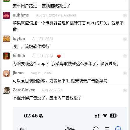
安卓用户路过....这烦恼我跳过了
uuhhme
Aug 21, 2024 via Android
5
苹果就应该加一个传感器管理和跳转其它 app 的开关，就是不
做
loyfan
Aug 21, 2024
6
唉。。流氓软件横行
hefish
Aug 21, 2024
1
7
为啥要装这个 app ？ 我菜鸟取快递这么多年了，没装过啊。
jiaran
Aug 21, 2024
8
可以爱思装旧版本，或者证书/巨魔安装去广告版菜鸟
ZeroClover
Aug 22, 2024
9
不但开屏广告没了，应用内广告也没了