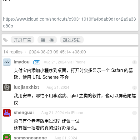
https://www.icloud.com/shortcuts/e90311910ffa4bdab9d1e42a9a33
d80b
开屏广告
摇一摇
跳过按钮
14 replies
•
2024-08-23 09:45:14 +08:00
imydou
Aug 21, 2024 via iPhone
OP
1
支付宝内添加小程序到桌面，打开时会多显示一个 Safari 的墓
碑，使用 URL Scheme 不会
luojianxhlxt
Aug 21, 2024
2
我用安卓，哪怕不用李跳跳、gkd 之类的软件，也可以屏蔽陀螺
仪
shenguai
Aug 21, 2024 via iPhone
3
菜鸟有个老年版用过没？建议一试
还有摇一摇着的真的没好办法么。
someonesnone
Aug 21, 2024
4