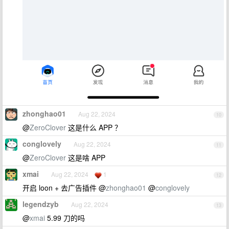
zhonghao01
Aug 22, 2024
10
@
ZeroClover
这是什么 APP ？
conglovely
Aug 22, 2024
11
@
ZeroClover
这是啥 APP
xmai
Aug 22, 2024
1
12
开启 loon + 去广告插件 @
zhonghao01
@
conglovely
legendzyb
Aug 22, 2024
13
@
xmai
5.99 刀的吗