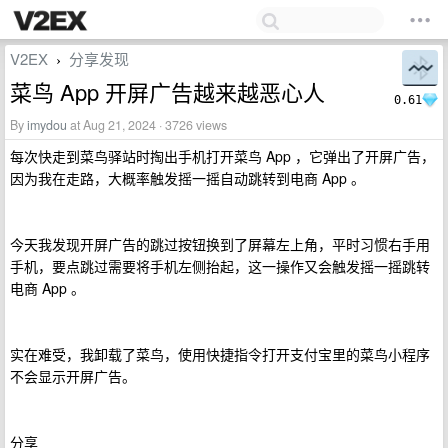
V2EX
分享发现
›
菜鸟 App 开屏广告越来越恶心人
0.61
By
imydou
at Aug 21, 2024 · 3726 views
每次快走到菜鸟驿站时掏出手机打开菜鸟 App ，它弹出了开屏广告，
因为我在走路，大概率触发摇一摇自动跳转到电商 App 。
今天我发现开屏广告的跳过按钮换到了屏幕左上角，平时习惯右手用
手机，要点跳过需要将手机左侧抬起，这一操作又会触发摇一摇跳转
电商 App 。
实在难受，我卸载了菜鸟，使用快捷指令打开支付宝里的菜鸟小程序
不会显示开屏广告。
分享