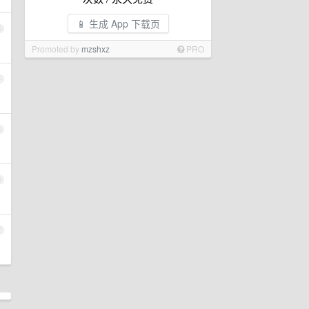
📱 生成 App 下载页
3
Promoted by
mzshxz
PRO
4
5
6
7