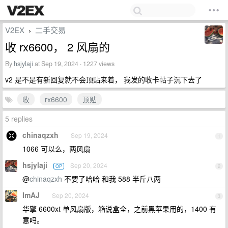
V2EX
二手交易
›
收 rx6600， 2 风扇的
By
hsjylaji
at Sep 19, 2024 · 1227 views
v2 是不是有新回复就不会顶贴来着， 我发的收卡帖子沉下去了
收
rx6600
顶贴
5 replies
chinaqzxh
Sep 19, 2024
1
1066 可以么，两风扇
hsjylaji
Sep 20, 2024
OP
2
@
chinaqzxh
不要了哈哈 和我 588 半斤八两
ImAJ
Sep 20, 2024
3
华擎 6600xt 单风扇版，箱说盒全，之前黑苹果用的，1400 有
意吗。