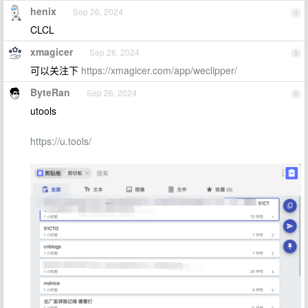
henix
Sep 26, 2024
4
CLCL
xmagicer
Sep 26, 2024
5
可以关注下
https://xmagicer.com/app/weclipper/
ByteRan
Sep 26, 2024
6
utools
https://u.tools/