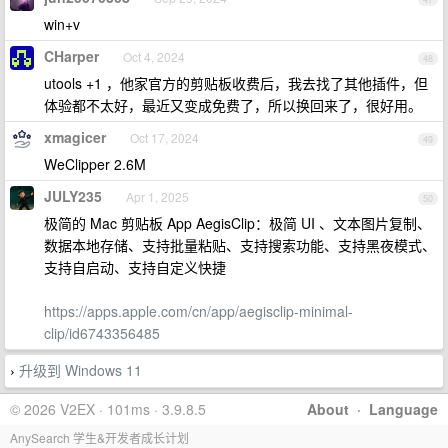
win+v
CHarper
Oct 4, 2024
48
utools +1 ，他家官方的剪贴板收费后，我去找了其他插件，但
体验都不太好，最近又变成免费了，所以换回来了，很好用。
xmagicer
Oct 17, 2024
49
WeClipper 2.6M
JULY235
Apr 1, 2025
50
极简的 Mac 剪贴板 App AegisClip：极简 UI 、​文本图片复制、
数据本地存储、​支持批量粘贴、支持​搜索功能、支持​黑夜模式、
支持​自启动、支持​自定义快捷
https://apps.apple.com/cn/app/aegisclip-minimal-
clip/id6743356485
升级到 Windows 11
›
© 2026 V2EX · 101ms · 3.9.8.5
About
·
Language
AnySearch 学生&开发者成长计划