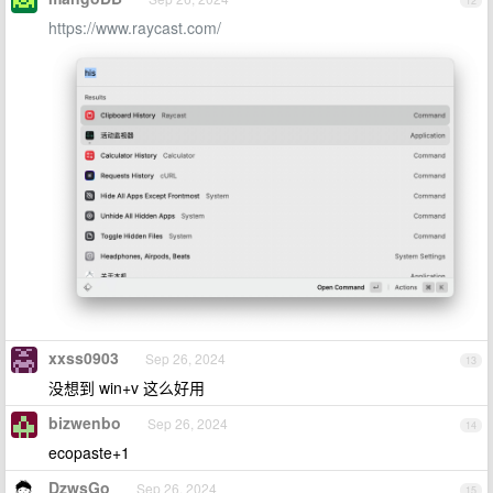
12
https://www.raycast.com/
xxss0903
Sep 26, 2024
13
没想到 win+v 这么好用
bizwenbo
Sep 26, 2024
14
ecopaste+1
DzwsGo
Sep 26, 2024
15