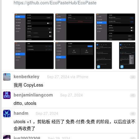
https://github.com/EcoPasteHub/EcoPaste
kenberkeley
Sep 27, 2024 via iPhone
44
我用 CopyLess
benjaminliangcom
Sep 27, 2024
45
ditto, utools
handm
Sep 27, 2024
46
utools +1 ，剪贴板 经历了 免费-付费-免费 的阶段，以后应该不
会再收费了
jun20070308
Sep 29, 2024
47