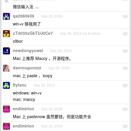
微信输入法 ....
qa2080639
Sep 26, 2024
16
win+v 够我用了
cT4035xGkTUJ0Ce7
Sep 26, 2024 via Android
17
clibor
newdongyuwei
Sep 26, 2024
18
Mac 上推荐 Maccy ，开源程序。
daorougunzzz
Sep 26, 2024
19
mac 上 paste 、icopy
flyfanc
Sep 26, 2024
20
windows: win+v
mac: maccy
endimirion
Sep 26, 2024
21
Mac 上 pastenow 虽然要钱，但是功能齐全
endimirion
Sep 26, 2024
22