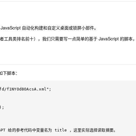
使用 JavaScript 自动化构建和自定义桌面或锁屏小部件。
开发者工具类排名前十），我们只需要写一点简单的基于 JavaScript 的脚本
了如下脚本：
fd/f1NYOd8OAcsA.xml";

;

GPT 给的参考代码中变量名为 title ，这里实际选择读取摘要。
