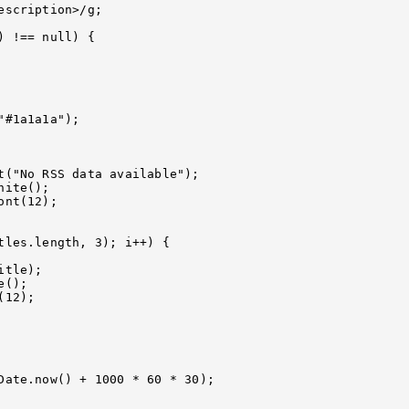
scription>/g;

 !== null) {

#1a1a1a");

Date.now() + 1000 * 60 * 30);
