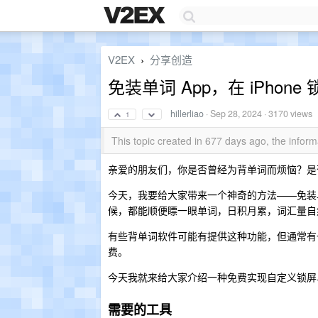
V2EX
分享创造
›
免装单词 App，在 iPhon
hillerliao
·
Sep 28, 2024
· 3170 views
1
This topic created in 677 days ago, the info
亲爱的朋友们，你是否曾经为背单词而烦恼？是
今天，我要给大家带来一个神奇的方法——免装单词
候，都能顺便瞟一眼单词，日积月累，词汇量自
有些背单词软件可能有提供这种功能，但通常有
费。
今天我就来给大家介绍一种免费实现自定义锁屏
需要的工具