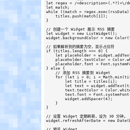
let regex = /<description>(.*?)<\/de
let match;

while ((match = regex.exec(rssData))
    titles.push(match[1]);

}

// 创建一个 Widget 展示 RSS 摘要

let widget = new ListWidget();

widget.backgroundColor = new Color("
// 如果解析到的摘要为空，显示占位符

if (titles.length === 0) {

    let placeholder = widget.addText("No RSS data available");

    placeholder.textColor = Color.white();

    placeholder.font = Font.systemFont(12);

} else {

    // 添加 RSS 摘要到 Widget

    for (let i = 0; i < Math.min(titles.length, 3); i++) {

        let title = titles[i];

        let text = widget.addText(title);

        text.textColor = Color.white();

        text.font = Font.systemFont(12);

        widget.addSpacer(4);

    }

}

// 设置 Widget 定期刷新，设为 30 分钟。

widget.refreshAfterDate = new Date(
// 预览 Widget
