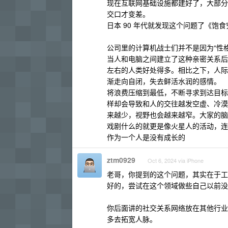
现在互联网基础设施都建好了，大部分
交口才变差。
日本 90 年代就发现这个问题了《饱
公司里的计算机战士们并不是因为“性格
当人和电脑之间建立了这种亲密关系后
左右的人类好处得多。相比之下，人际
渐走向自闭，失去鲜活水润的感情。
将浪费压缩到最低，不断寻求到达目标
样却会导致和人的交往越发空虚、冷漠
来越少，视野也会越来越窄。大家的脑
戏剧什么的就更是像火星人的活动，连
作为一个人是没有成长的
ztm0929
Oct 6, 2024 via iPhone
老哥，你提到的这个问题，其实在于工
好的，尝试在这个领域做些自己以前没
你后面讲的社交关系网络放在其他行业
多去拓宽人脉。