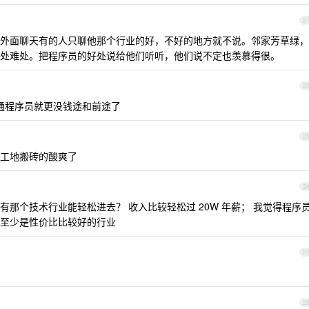
2
外面聊天有的人只聊他那个行业的好，不好的地方就不说。邻家芳草绿，
处难处。把程序员的好处说给他们听听，他们说不定也羡慕得很。
2
后，普通程序员就更没钱途和前途了
2
工地搬砖的酸爽了
2
那个技术行业能轻松进去？ 收入比较轻松过 20W 年薪； 我觉得程序
至少是性价比比较好的行业
2
2