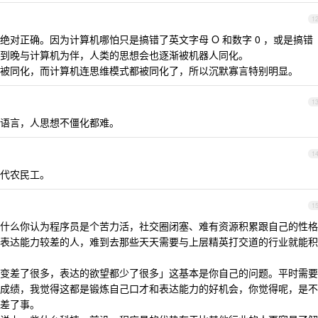
1
对正确。因为计算机哪怕只是搞错了英文字母 O 和数字 0 ，或是搞错
到晚与计算机为伴，人类的思想会也逐渐被机器人同化。
被同化，而计算机连思维模式都被同化了，所以沉默寡言特别明显。
1
语言，人思想不僵化都难。
1
代农民工。
1
什么你认为程序员是个苦力活，社交圈闭塞、难有资源积累跟自己的性格
表达能力较差的人，难到去那些天天需要与上层精英打交道的行业就能积
变差了很多，表达的欲望都少了很多」这基本是你自己的问题。平时需要
成绩，我觉得这都是锻炼自己口才和表达能力的好机会，你觉得呢，是不
差了事。