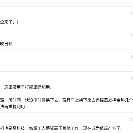
全来了：）
吹日晒
，这里没用了拧那里还能用。
豁一段时间，快没电时候换下去，玩具车上换下来去遥控器发挥余热几个
法再重复利用
1
机也是高科技，纺织工人薪资高于其他工作，现在成为低端产业了。