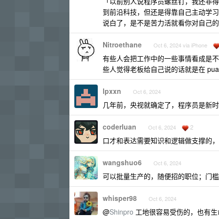
「以前别人说程序员螺丝钉，我还非得
到前沿科技，但还是得靠自己主动学习
说白了，是不是苦力活就看你对自己的
Nitroethane
Oct 6, 2024 via iPhone
有些人会把工作中的一些事情看成是不
些人觉得老板给自己说的话就是在 pu
lpxxn
Oct 6, 2024
几年前，央视就确定了，程序员是新时
coderluan
2
Oct 6, 2024
口才和表达需要知识和逻辑做支撑的，
wangshuo6
Oct 6, 2024
可以批量生产的，随便招的职位；门槛
whisper98
Oct 6, 2024
@
Shinpro
工地很容易受伤的，也有生