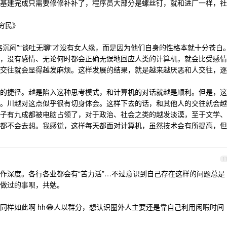
基建完成只需要修修补补了，程序员大部分是螺丝钉，就和进厂一样，社
食穷民》
沉闷”​“谈吐无聊”才没有女人缘，而是因为他们自身的性格本就十分苍白
，没有感情、无论何时都会正确无误地回应人类的计算机，就会比受感情
交往就会显得越发麻烦。这样发展的结果，就是越来越厌恶和人交往，逐
的捷径。越是陷入这种思考模式，和计算机的对话就越是顺利。但是，这
。川越对这点似乎很有切身体会。这样下去的话，和其他人的交往就会越
子有九成都被电脑占领了，对于政治、社会之类的越发淡漠，至于文学、
都不会去想。我感觉，这样每天都面对计算机，虽然技术会有所提高，但
1
作深度。各行各业都会有“苦力活”…不过意识到自己存在这样的问题总是
做过的事呗，共勉。
同样如此啊 hh😂人以群分，想认识圈外人主要还是靠自己利用闲暇时间