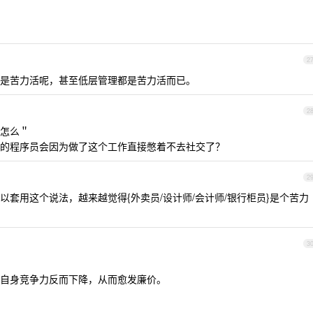
2
是苦力活呢，甚至低层管理都是苦力活而已。
2
怎么＂
的程序员会因为做了这个工作直接憋着不去社交了？
2
套用这个说法，越来越觉得{外卖员/设计师/会计师/银行柜员}是个苦力
3
自身竞争力反而下降，从而愈发廉价。