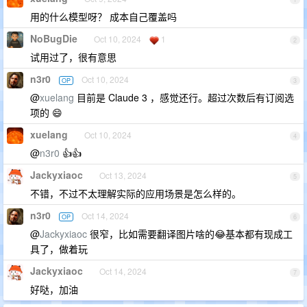
用的什么模型呀？ 成本自己覆盖吗
NoBugDie
Oct 10, 2024
1
2
试用过了，很有意思
n3r0
Oct 10, 2024
OP
3
@
xuelang
目前是 Claude 3 ，感觉还行。超过次数后有订阅选
项的 😄
xuelang
Oct 10, 2024
4
@
n3r0
👍👍
Jackyxiaoc
Oct 13, 2024
5
不错，不过不太理解实际的应用场景是怎么样的。
n3r0
Oct 14, 2024
OP
6
@
Jackyxiaoc
很窄，比如需要翻译图片啥的😂基本都有现成工
具了，做着玩
Jackyxiaoc
Oct 14, 2024
7
好哒，加油