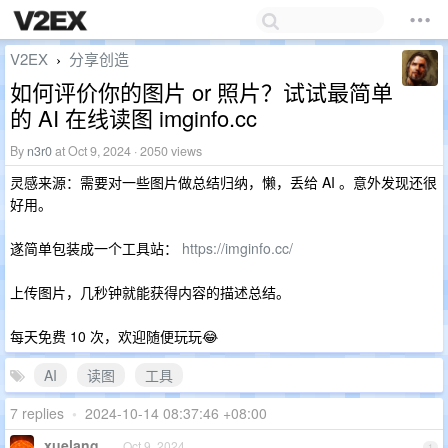
V2EX
分享创造
›
如何评价你的图片 or 照片？试试最简单
的 AI 在线读图 imginfo.cc
By
n3r0
at Oct 9, 2024 · 2050 views
灵感来源：需要对一些图片做总结归纳，懒，丢给 AI 。意外发现还很
好用。
遂简单包装成一个工具站：
https://imginfo.cc/
上传图片，几秒钟就能获得内容的描述总结。
每天免费 10 次，欢迎随便玩玩😂
AI
读图
工具
7 replies
•
2024-10-14 08:37:46 +08:00
xuelang
Oct 9, 2024
1