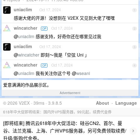
uniaclim
Oct 17, 2024
1
感谢大佬的开源！没想到在 V2EX 又见到大佬了嘿嘿
wincatcher
Oct 17, 2024
OP
2
@
uniaclim
感谢支持，好奇你还在哪里见过我
uniaclim
Oct 17, 2024
3
@
wincatcher
即刻～我是「空弦 Uni 」
wincatcher
Oct 17, 2024
OP
4
@
uniaclim
我有关注你这个号 @
wseani
爱意满满的作品展示区。
Advertisement
© 2026 V2EX · 39ms · 3.9.8.5
About
·
Language
618年中大促即将结束：国内外VPS服务器，99元起，续费代金券
[即将结束] 腾讯云618年中大促活动：硅谷CN2、首尔、曼
›
谷、法兰克福、上海、广州VPS服务器，另可免费领取续费/
升级/新购代金券。