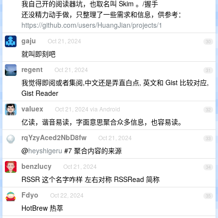
我自己开的阅读器坑，也取名叫 Skim 。/握手
还没精力动手做，只整理了一些需求和信息，供参考：
https://github.com/users/HuangJian/projects/1
gaju
Oct 21, 2024
30
就叫即刻吧
regent
Oct 21, 2024
31
我觉得即阅或者集阅,中文还是弄直白点, 英文和 Gist 比较对应,
Gist Reader
valuex
Oct 21, 2024 via Android
32
亿读，谐音易读，字面意思聚合众多信息，也容易读。
rqYzyAced2NbD8fw
Oct 21, 2024
33
@
heyshigeru
#7 聚合内容的来源
benzlucy
Oct 21, 2024
34
RSSR 这个名字咋样 左右对称 RSSRead 简称
Fdyo
Oct 22, 2024
35
HotBrew 热萃