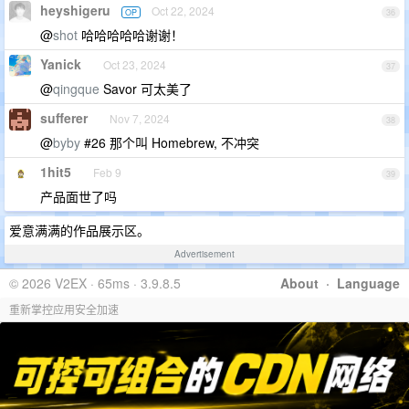
heyshigeru
Oct 22, 2024
OP
36
@
shot
哈哈哈哈哈谢谢！
Yanick
Oct 23, 2024
37
@
qingque
Savor 可太美了
sufferer
Nov 7, 2024
38
@
byby
#26 那个叫 Homebrew, 不冲突
1hit5
Feb 9
39
产品面世了吗
爱意满满的作品展示区。
Advertisement
© 2026 V2EX · 65ms · 3.9.8.5
About
·
Language
重新掌控应用安全加速