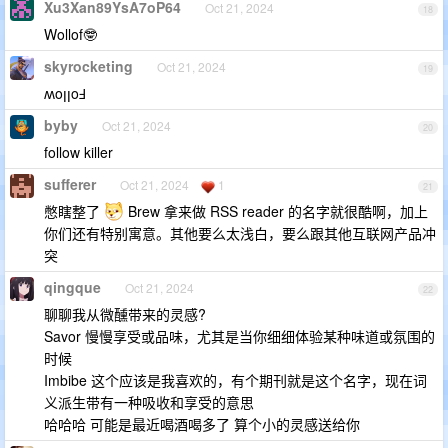
Xu3Xan89YsA7oP64
Oct 21, 2024
18
Wollof🤓
skyrocketing
Oct 21, 2024
19
ʍoןןoℲ
byby
Oct 21, 2024
20
follow killer
sufferer
Oct 21, 2024
1
21
憋瞎整了
Brew 拿来做 RSS reader 的名字就很酷啊，加上
你们还有特别寓意。其他要么太浅白，要么跟其他互联网产品冲
突
qingque
Oct 21, 2024
22
聊聊我从微醺带来的灵感?
Savor 慢慢享受或品味，尤其是当你细细体验某种味道或氛围的
时候
Imbibe 这个应该是我喜欢的，有个期刊就是这个名字，现在词
义派生带有一种吸收和享受的意思
哈哈哈 可能是最近喝酒喝多了 算个小的灵感送给你