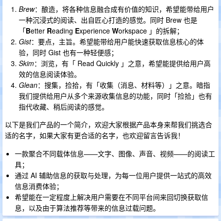
Brew
：酿造，将各种信息融合成有价值的知识，希望能带给用户
一种沉浸式的阅读、出自匠心打造的感觉。同时 Brew 也是
「
B
etter
R
eading
E
xperience
W
orkspace 」的拆解；
Gist
：要点，主旨。希望能带给用户能快速获取信息核心的体
验，同时 Gist 也有一种轻便感；
Skim
：浏览，有「 Read Quickly 」之意，希望能提供给用户高
效的信息阅读体验。
Glean
：搜集，捡拾，有「收集（消息、材料等）」之意。暗指
我们提供给用户从多个来源收集信息的功能，同时「捡拾」也有
指代收藏、稍后阅读的感觉。
以下是我们产品的一个简介，欢迎大家根据产品本身来帮我们挑选合
适的名字，如果大家有更合适的名字，也欢迎留言告诉我！
一款聚合不同载体信息——文字、图像、声音、视频——的阅读工
具；
通过 AI 辅助信息的获取与处理，为每一位用户提供一站式的高效
信息消费体验；
希望能在一定程度上解决用户需要在不同平台间来回切换获取信
息，以及由于算法推荐等带来的信息过载问题。