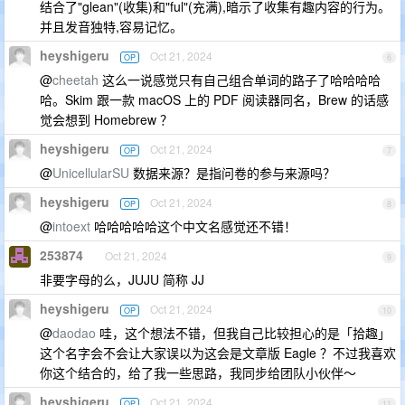
结合了"glean"(收集)和"ful"(充满),暗示了收集有趣内容的行为。
并且发音独特,容易记忆。
heyshigeru
Oct 21, 2024
OP
6
@
cheetah
这么一说感觉只有自己组合单词的路子了哈哈哈哈
哈。Skim 跟一款 macOS 上的 PDF 阅读器同名，Brew 的话感
觉会想到 Homebrew ？
heyshigeru
Oct 21, 2024
OP
7
@
UnicellularSU
数据来源？是指问卷的参与来源吗？
heyshigeru
Oct 21, 2024
OP
8
@
intoext
哈哈哈哈哈这个中文名感觉还不错！
253874
Oct 21, 2024
9
非要字母的么，JUJU 简称 JJ
heyshigeru
Oct 21, 2024
OP
10
@
daodao
哇，这个想法不错，但我自己比较担心的是「拾趣」
这个名字会不会让大家误以为这会是文章版 Eagle ？不过我喜欢
你这个结合的，给了我一些思路，我同步给团队小伙伴～
heyshigeru
Oct 21, 2024
OP
11