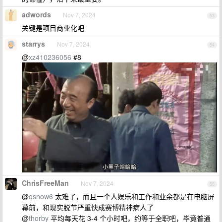
adwords
Nov 7, 2024
53
关键是项目商业化吧
starrys
Nov 7, 2024
54
@
xz410236056
#8
ChrisFreeMan
Nov 7, 2024
55
@
qsnow6
太难了，而且一个人娱乐和工作和业余都是在电脑屏
幕前，和现实脱节严重快成赛博精神病人了
@
thorby
平均每天花 3-4 个小时吧，约等于全职吧，毕竟普通