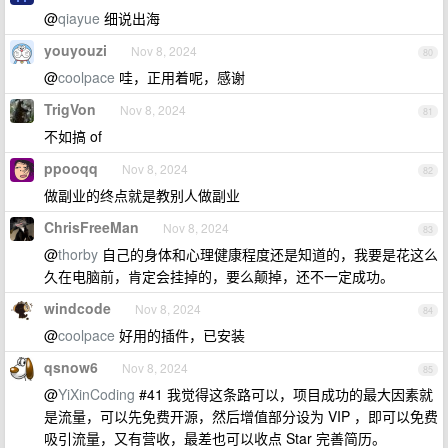
@
qiayue
细说出海
youyouzi
Nov 8, 2024
80
@
coolpace
哇，正用着呢，感谢
TrigVon
Nov 8, 2024
81
不如搞 of
ppooqq
Nov 8, 2024
82
做副业的终点就是教别人做副业
ChrisFreeMan
Nov 8, 2024
83
@
thorby
自己的身体和心理健康程度还是知道的，我要是花这么
久在电脑前，肯定会挂掉的，要么颠掉，还不一定成功。
windcode
Nov 8, 2024
84
@
coolpace
好用的插件，已安装
qsnow6
Nov 8, 2024
85
@
YiXinCoding
#41 我觉得这条路可以，项目成功的最大因素就
是流量，可以先免费开源，然后增值部分设为 VIP ，即可以免费
吸引流量，又有营收，最差也可以收点 Star 完善简历。