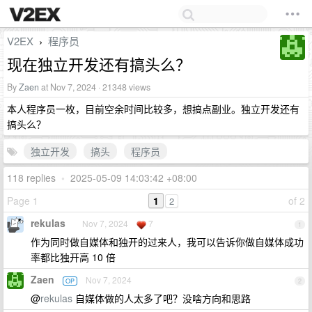
V2EX
程序员
›
现在独立开发还有搞头么？
By
Zaen
at Nov 7, 2024 · 21348 views
本人程序员一枚，目前空余时间比较多，想搞点副业。独立开发还有
搞头么？
独立开发
搞头
程序员
118 replies
•
2025-05-09 14:03:42 +08:00
Page 1
1
of 2
2
rekulas
Nov 7, 2024
7
1
作为同时做自媒体和独开的过来人，我可以告诉你做自媒体成功
率都比独开高 10 倍
Zaen
Nov 7, 2024
OP
2
@
rekulas
自媒体做的人太多了吧？没啥方向和思路