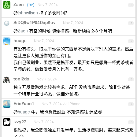
Zaen
Nov 7, 2024
OP
10
@
johnwilson
搞了多长时间？
SiDQ9w1P04Dap9uv
Nov 7, 2024
11
@
Zaen
有空的时候 随便搞搞，断断续续 2-3 个月吧
huage
Nov 7, 2024
12
有没有搞头，取决于你做的东西是不是解决了别人的需求。然后
是让更多人知道你的东西有用。
我自己做副业，虽然不是搞开发，最开始只是想赚一杯奶茶或者
早餐的钱，做着做着月入也有一万多。
tool2dx
Nov 7, 2024
13
独立开发做游戏比较有需求。APP 没啥市场需求，除非你对某
一个特定行业很熟悉，做细分领域。
EricYuan1
Nov 7, 2024 via iPhone
14
@
huage
牛，我也想做副业 不知道搞啥 迷茫😕
izzy27
Nov 7, 2024
15
很难搞，我全职做独立开发半年，生活捉襟见肘，每天起床愁死
了 😂