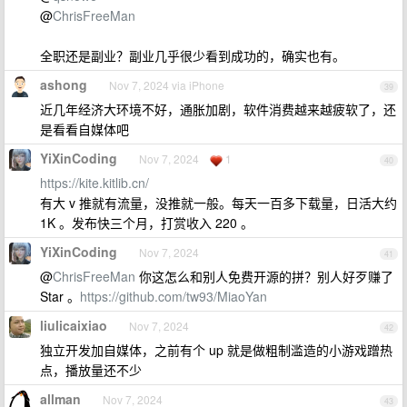
@
ChrisFreeMan
全职还是副业？副业几乎很少看到成功的，确实也有。
ashong
Nov 7, 2024 via iPhone
39
近几年经济大环境不好，通胀加剧，软件消费越来越疲软了，还
是看看自媒体吧
YiXinCoding
Nov 7, 2024
1
40
https://kite.kitlib.cn/
有大 v 推就有流量，没推就一般。每天一百多下载量，日活大约
1K 。发布快三个月，打赏收入 220 。
YiXinCoding
Nov 7, 2024
41
@
ChrisFreeMan
你这怎么和别人免费开源的拼？别人好歹赚了
Star 。
https://github.com/tw93/MiaoYan
liulicaixiao
Nov 7, 2024
42
独立开发加自媒体，之前有个 up 就是做粗制滥造的小游戏蹭热
点，播放量还不少
allman
Nov 7, 2024
43