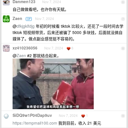
Danmen123
Nov 7, 2024
6
自己做做看吧，也许你有天赋。
Zaen
Nov 7, 2024
OP
7
@
dfkjgklfdjg
年初的时候看 tiktok 比较火，还花了一段时间去学
tiktok 短视频带货，后来还被骗了 5000 多块钱，后面就没搞自
媒体了。做点副业感觉挺不容易的。
xz410236056
Nov 7, 2024
6
8
@
Zaen
#2 那就结合起来，
SiDQ9w1P04Dap9uv
Nov 7, 2024
1
9
https://tempmail100.com
我到目前，收入 21 美元