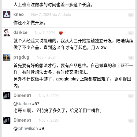
人上班专注做事的时间也差不多这个长度。
kneo
Nov 7, 2024 via Android
56
你还不如做开源。
darkce
Nov 7, 2024
1
57
就个人经验来说挺难的，我从大三开始接触独立开发，陆陆续续
做了不少产品，直到这 2 年才有了起色，月入 2w
p1gd0g
Nov 7, 2024
58
首先要有好的想法才行，要有产品思维。自己做真的和上班不一
样，有时候想法太多，有时候又没想法。
另外不建议做手游了，google play 上架都变困难了。更别提国
内。
Dimen61
Nov 7, 2024
59
@
darkce
#57
老哥 6 啊，坚持搞了多久了，给兄弟们个榜样。
Dimen61
Nov 7, 2024
60
@
johnwilson
#9