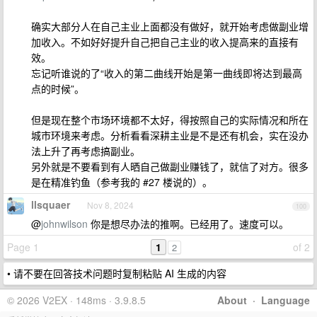
确实大部分人在自己主业上面都没有做好，就开始考虑做副业增
加收入。不如好好提升自己把自己主业的收入提高来的直接有
效。
忘记听谁说的了“收入的第二曲线开始是第一曲线即将达到最高
点的时候”。
但是现在整个市场环境都不太好，得按照自己的实际情况和所在
城市环境来考虑。分析看看深耕主业是不是还有机会，实在没办
法上升了再考虑搞副业。
另外就是不要看到有人晒自己做副业赚钱了，就信了对方。很多
是在精准钓鱼（参考我的 #27 楼说的）。
llsquaer
Nov 8, 2024
100
@
johnwilson
你是想尽办法的推啊。已经用了。速度可以。
Page 1
1
of 2
2
• 请不要在回答技术问题时复制粘贴 AI 生成的内容
© 2026 V2EX · 148ms · 3.9.8.5
About
·
Language