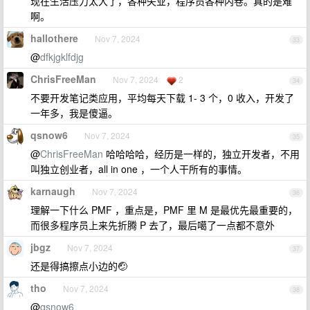
现在生活压力太大了，各种失业，程序员各种内卷。真的是难
啊。
hallothere
Nov 7, 2024
33
@
dfkjgklfdjg
ChrisFreeMan
Nov 7, 2024
2
34
不要开发笔记类应用，平均每天下载 1- 3 个，0 收入，开发了
一年多，我是傻逼。
qsnow6
Nov 7, 2024
35
@
ChrisFreeMan
哈哈哈哈，经历是一样的，独立开发者，不用
叫独立创业者，all in one ，一个人干所有的事情。
karnaugh
Nov 7, 2024
36
理解一下什么 PMF ，重点是，PMF 里 M 是最优先最重要的，
而很多程序员上来先折腾 P 去了，最后噶了一点都不意外
jbgz
Nov 7, 2024
37
还是得搞擦点小边的🤕
tho
Nov 7, 2024
38
@
qsnow6