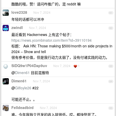
酷酷的哦，赞！请问咋推广的，混 reddit 嘛
love2328
Nov 7, 2024
61
年轻的话都可以冲冲
zwindl
Nov 7, 2024
62
最近看到 Hackernews 上有这个帖子：
https://news.ycombinator.com/item?id=39110194
标题： Ask HN: Those making $500/month on side projects in
2024 – Show and tell
很有参考价值，但是我行动力太弱了，没有付诸实践的动力。
SiDQ9w1P04Dap9uv
Nov 7, 2024
1
63
@
Dimen61
目前混推特
Dimen61
Nov 7, 2024
64
@
Gilfoyle26
#22
可能还不止。。
Felldeadbird
Nov 7, 2024
65
难。今年我独立开发的收入就很低。哎。都快愁死了。