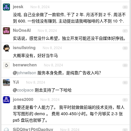
jeesk
Nov 8, 2024
86
没戏, 自己业余做了一款软件, 干了 2 年. 月活不到 2 千. 周活不
到 600. 一份钱没有赚到, 主动提出请我喝咖啡的人不到 10 个.
NoOneAI
Nov 8, 2024
87
实话说，感觉没什么希望，独立开发可能还没干自媒体好挣钱。
isnullstring
Nov 8, 2024
88
大概率没有，好好当牛马
benwwchen
Nov 8, 2024
89
@
johnwilson
服务本身免费，是纯靠广告收入吗？
YJi
Nov 8, 2024
90
@
coolpace
刚去支持了一下哈哈
jones2000
Nov 8, 2024
91
主要还是看个人能力了。 我平时就做做前端的技术支持，帮人
写写图形的 demo 。 费用 400-450/小时。每个月够买 2-3 张
ps5 盘玩也就够了。
SiDQ9w1P04Dap9uv
Nov 8, 2024
92