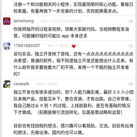
注册一个和功能相关的小程序，实现最简陋的核心功能，看每日
检索量。有量再做下一步完善的计划，否则就换需求点。
iamshang
Nov 7, 2024 via Android
48
你就把独开的过程录视频，领着大家敲代码，当视频教程发油
管，可能赚的钱的可能比 app 本身还多
17681880207
Nov 7, 2024
2
49
说句实话，独立开发除了游戏，还有一点点点点点点点点点点点
点希望，普通的软件，我不知道独立开发还能想出什么花来，有
什么软件我非要放着大厂的不用，来用一个不稳的独立开发者
的？
catwalk
Nov 7, 2024
50
独立开发也有很多成功的，但个人能力确实难，最好 2-3 人小团
队来做产品，技能互补下，整合资源，才有出路。自己非常难，
我自己跑过从 0 到 1 的过程，上线就盈利，是在有基础的情况
下才做成。（前期是做引流加转化，后面是靠战略和运营）
目前也有找拍档的想法，感兴趣可以看我贴，交流。目前有出海
的想法，先做出海，国内的也可以做。