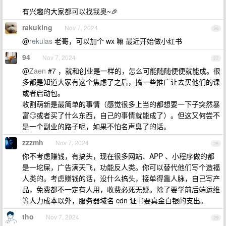
有兴趣的大家都可以找我奥~🎉
rakuking
Nov 7, 2024
26
@
rekulas
老哥，可以加个 wx 嘛 最近开始做小红书
94
Nov 7, 2024
27
@
Zaen
#7 ，就和创业是一样的，怎么可能随随便便就能成。很
多都是知道大家有这个焦虑了之后，搞一些推广让去买他们的课
或者启动包。
收割萌新是最简单的事情（感觉很多上当的都想要一下子突然暴
富🙄或者买了什么东西，自己的事情就能成了）。但这又何尝不
是一个副业的路子呢，如果不怕名声臭了的话。
zzzmh
Nov 7, 2024
28
你不考虑赚钱，有搞头，现在很多网站、APP 、小程序做的都
是一坨屎，广告满天飞，功能反人类。你可以替代他们写个造福
人类的。考虑赚钱的话，没什么搞头，接单得靠人脉，自己写产
品，免费都不一定有人用，收费必死无疑。除了要学前后端运维
等人力成本以外，服务器域名 cdn 证书要真金白银的支出。
tho
Nov 7, 2024
29