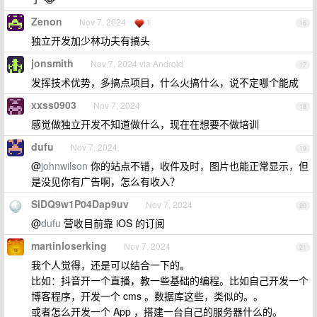
Zenon
Nov 7, 2024
1
16
独立开发加少林功夫有搞头
jonsmith
Nov 7, 2024 via Android
17
发挥技术优势，多搞点项目，什么火搞什么，说不定哪个能成
xxss0903
Nov 7, 2024
18
感觉做独立开发不知道做什么，现在在想要不做培训
dufu
Nov 7, 2024
19
@
johnwilson
你的站点不错，收件及时，图片也能正常显示，但
是没见你有广告啊，怎么有收入？
SiDQ9w1P04Dap9uv
Nov 7, 2024
20
@
dufu
营收目前靠 iOS 的订阅
martinloserking
Nov 7, 2024
21
我个人觉得，还是可以结合一下的。
比如：抖音开一个直播，教一些基础的编程。比如自己开发一个
博客程序，开发一个 cms 。数据库这些，类似的。。
或者怎么开发一个 App ，搭建一台自己的服务器什么的。