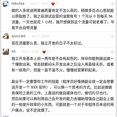
rekulas
Nov 7, 2024
2
3
做的人多就说明普遍质量肯定不怎么高的，稍微多花点心思就能
以质取胜了，我之前测试运营的油管账号 1 个月从 0 到每天 5k
流量，一天也就花 1 小时，独开想做到这个流量可就老难了，毕
竟平台自带流量
qsnow6
Nov 7, 2024
4
现在流量那么贵，独立开发的日子不太好过。
94
Nov 7, 2024
10
5
独立开发基本上前一两年是不会有起色的，除非你能狗屎运搞一
个爆款出来。常态就都闷头开发出来之后没人用直接夭折。或者
有一些用户，但是一直不温不火，慢慢经营累积起来。
副业不一定要靠你工作的技能（程序员好像搞副业就一定会想要
说开发一个 XXX 软件），可以换一个思考的方式。比如说做做
卖保险之类的工作。上面说的做自媒体也行，做切片仔也行。
然后如果可以再利用自己会开发的能力去辅助增强自己副业上面
的一些提升效率的小东西，可能就是一个对于非程序员来说的用
户痛点，说不定就爆了。