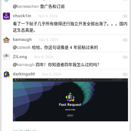
@
benwwchen
靠广告和订阅
chuck1in
Nov 8, 2024
93
看了一下帖子几乎所有做得还行独立开发全部出海了。。。国内
这生态真是。
karnaugh
Nov 8, 2024
94
@
catwalk
哈哈，你这句话像是 4 年前粘过来的
ZiLong
Nov 8, 2024
95
@
karnaugh
四年！你知道者四年我怎么过的吗？
darkings90
Nov 8, 2024
96