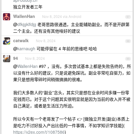
api-buddy.cn
独立开发者三年
WallenHan
Nov 8, 2024 via Android
97
@
dfkjgklfdjg
老哥思路很通透，主业能辅助副业。而不是开辟第
二个主业。还有没有其他啥好的建议
catwalk
Nov 8, 2024
98
@
karnaugh
可能停留在 4 年前的思维吧 哈哈
94
Nov 8, 2024
99
@
WallenHan
#97 ，没有。多次尝试基本上都是失败告终的，所
以没有什么好的建议，只是说避免踩坑。副业非常吃自驱力，如
果只是想用零碎时间稍微搞搞的很难。
我们大多数人的“副业”念头，其实只是想在业余时间多赚一份零
花钱而已。对于这个问题其实很明显就是因为当前的收入并不被
自己满足，或者是生活压力所迫。
所以今天有一个老哥发了一个帖子 👉 [做独立开发(副业)本质上
是吃力不讨好投入产出比低的一件事情，不如学知识学技能](
https://v2ex.com/t/1087586
)