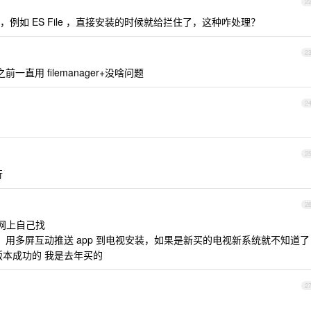
2
如 ES File ，直接安装的时候就给拦住了，这种咋处理？
2
直用 filemanager+没啥问题
2
2
行
2
令网上自己找
，用多屏互动推送 app 到电视安装，如果是新买的电视新系统就不知道了
版本成功的 我是去年买的
2