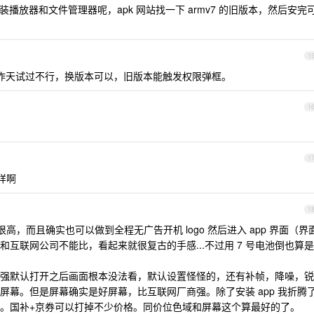
在在装播放器和文件管理器呢，apk 网站找一下 armv7 的旧版本，然后安完
1
 昨天试过不行，换版本可以，旧版本能触发权限弹框。
1
1
样啊
1
，而且确实也可以做到全程无广告开机 logo 然后进入 app 界面（界
互联网公司不能比，看起来就很复古的手感...不过用 7 号电池倒也算是
强默认打开之后画面根本没法看，默认设置怪怪的，还有补帧，降噪，锐
屏幕。但是屏幕确实是好屏幕，比互联网厂商强。除了安装 app 我折腾
。国补+京券可以打掉不少价格。同价位色域和屏幕这个算最好的了。