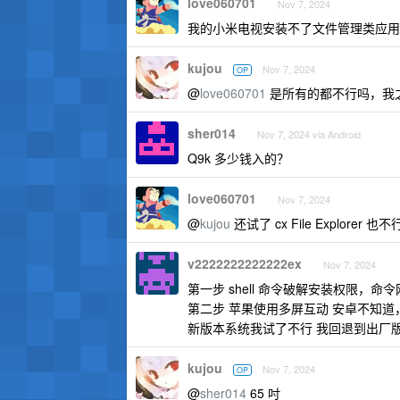
love060701
Nov 7, 2024
我的小米电视安装不了文件管理类应用，例
kujou
Nov 7, 2024
OP
@
love060701
是所有的都不行吗，我之前一
sher014
Nov 7, 2024 via Android
Q9k 多少钱入的？
love060701
Nov 7, 2024
@
kujou
还试了 cx File Explorer 也不
v2222222222222ex
Nov 7, 2024
第一步 shell 命令破解安装权限，命
第二步 苹果使用多屏互动 安卓不知道
新版本系统我试了不行 我回退到出厂
kujou
Nov 7, 2024
OP
@
sher014
65 吋