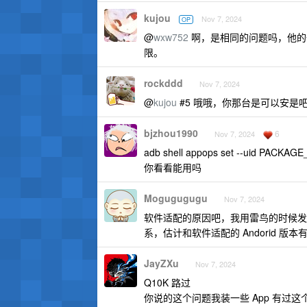
kujou
Nov 7, 2024
OP
@
wxw752
啊，是相同的问题吗，他的也
限。
rockddd
Nov 7, 2024
@
kujou
#5 哦哦，你那台是可以安是
bjzhou1990
6
Nov 7, 2024
adb shell appops set --uid PAC
你看看能用吗
Mogugugugu
Nov 7, 2024
软件适配的原因吧，我用雷鸟的时候发
系，估计和软件适配的 Andorid 版本
JayZXu
Nov 7, 2024
Q10K 路过
你说的这个问题我装一些 App 有过