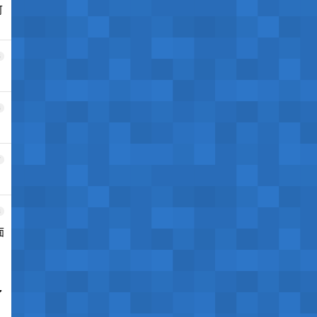
可
5
6
7
8
面
了