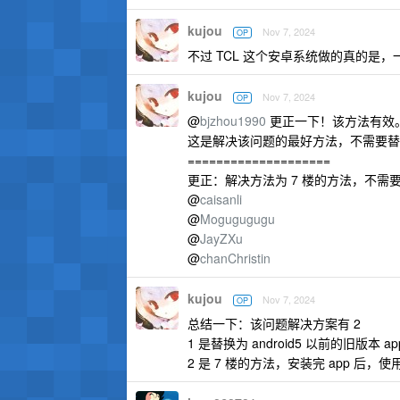
kujou
Nov 7, 2024
OP
不过 TCL 这个安卓系统做的真的是，一
kujou
Nov 7, 2024
OP
@
bjzhou1990
更正一下！该方法有效
这是解决该问题的最好方法，不需要替
====================
更正：解决方法为 7 楼的方法，不需
@
caisanli
@
Mogugugugu
@
JayZXu
@
chanChristin
kujou
Nov 7, 2024
OP
总结一下：该问题解决方案有 2
1 是替换为 android5 以前的旧版
2 是 7 楼的方法，安装完 app 后，