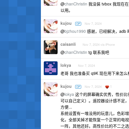
@
chanChristin
我没装 tvbox 我现
以用。
kujou
Nov 7, 2024
OP
@
bjzhou1990
感谢，已经解决，adb
caisanli
Nov 7, 2024 via iPhone
@
chanChristin
tg 联系我吧
lokya
Nov 7, 2024
老哥 我也准备买 q9K 现在用下来怎么
kujou
1
Nov 7, 2024
OP
@
lokya
这个的屏幕确实优秀，性价比很高
可以自己定义）。遥控器设计感不足，和
方便...
系统设置有一堆没用的玩意儿，色彩增
化，全部关掉才能恢复一个正常的电视
一阵，其他还好。高性价比的不二之选