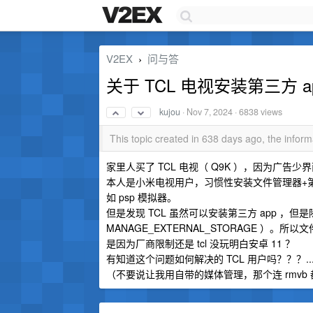
V2EX
问与答
›
关于 TCL 电视安装第三方 a
kujou
·
Nov 7, 2024
· 6838 views
This topic created in 638 days ago, the info
家里人买了 TCL 电视（ Q9K ），因为广告
本人是小米电视用户，习惯性安装文件管理器+第三方播
如 psp 模拟器。
但是发现 TCL 虽然可以安装第三方 app ，但
MANAGE_EXTERNAL_STORAGE ）
是因为厂商限制还是 tcl 没玩明白安卓 11 ？
有知道这个问题如何解决的 TCL 用户吗？？？..
（不要说让我用自带的媒体管理，那个连 rmvb