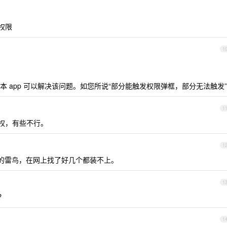
理权限
1
 app 可以解决该问题。如您所说“部分能触发权限弹框，部分无法触发”
1
权，有些不行。
1
的雷鸟，在网上找了好几个都装不上。
1
？
1