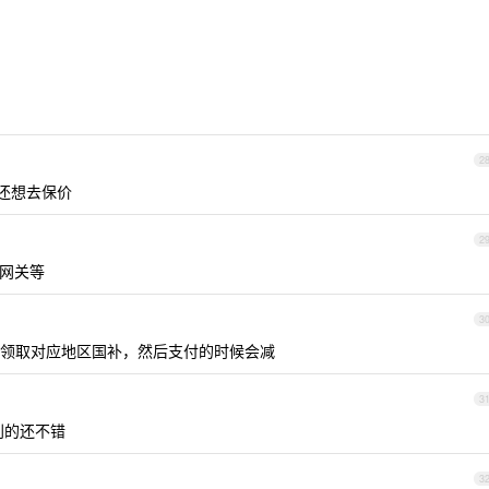
2
还想去保价
2
 网关等
3
领取对应地区国补，然后支付的时候会减
3
别的还不错
3