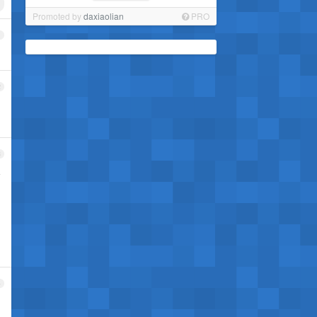
Promoted by
daxiaolian
PRO
1
2
3
严
4