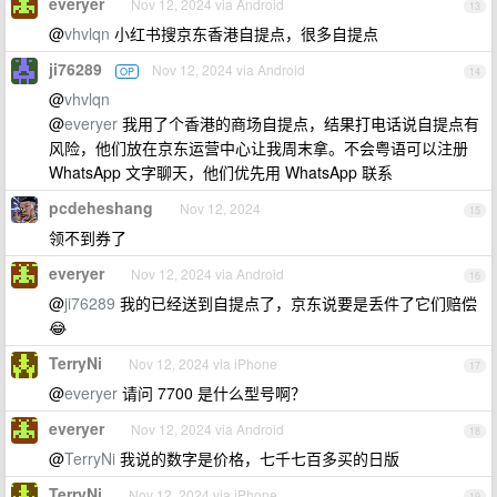
everyer
Nov 12, 2024 via Android
13
@
vhvlqn
小红书搜京东香港自提点，很多自提点
ji76289
Nov 12, 2024 via Android
OP
14
@
vhvlqn
@
everyer
我用了个香港的商场自提点，结果打电话说自提点有
风险，他们放在京东运营中心让我周末拿。不会粤语可以注册
WhatsApp 文字聊天，他们优先用 WhatsApp 联系
pcdeheshang
Nov 12, 2024
15
领不到券了
everyer
Nov 12, 2024 via Android
16
@
ji76289
我的已经送到自提点了，京东说要是丢件了它们赔偿
😂
TerryNi
Nov 12, 2024 via iPhone
17
@
everyer
请问 7700 是什么型号啊？
everyer
Nov 12, 2024 via Android
18
@
TerryNi
我说的数字是价格，七千七百多买的日版
TerryNi
Nov 12, 2024 via iPhone
19