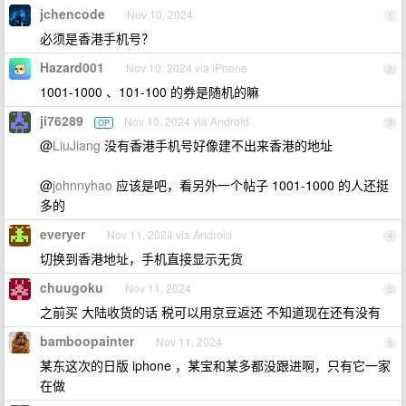
jchencode
Nov 10, 2024
1
必须是香港手机号？
Hazard001
Nov 10, 2024 via iPhone
2
1001-1000 、101-100 的券是随机的嘛
ji76289
Nov 10, 2024 via Android
OP
3
@
LiuJiang
没有香港手机号好像建不出来香港的地址
@
johnnyhao
应该是吧，看另外一个帖子 1001-1000 的人还挺
多的
everyer
Nov 11, 2024 via Android
4
切换到香港地址，手机直接显示无货
chuugoku
Nov 11, 2024
5
之前买 大陆收货的话 税可以用京豆返还 不知道现在还有没有
bamboopainter
Nov 11, 2024
6
某东这次的日版 iphone ，某宝和某多都没跟进啊，只有它一家
在做