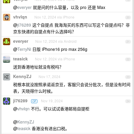
@
everyer
就是问的什么容量，以及 pro 还是 Max
vhvlqn
Nov 12, 2024 via iPhone
20
@
ji76289
这个自提点 我海淘买的东西可以写这个自提点吗？非
京东快递的自提点有什么选择吗？
everyer
Nov 12, 2024 via Android
21
@
TerryNi
日版 iPhone16 pro max 256g
teasick
Nov 12, 2024 via iPhone
22
送到香港地址就没有税吗？
KennyZJ
Nov 17, 2024
23
税根本就没按照承诺返京豆，客服只会说分批次，但是没有时间
表，天晓得什么时候。
ji76289
Nov 19, 2024
OP
24
@
vhvlqn
不行。可以试试香港邮局自提柜
@
KennyZJ
@
teasick
香港没有进出口税。