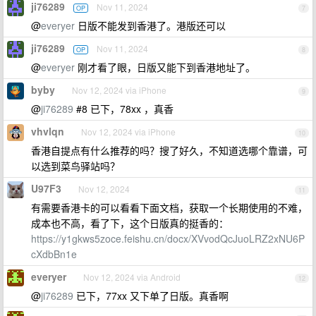
ji76289
Nov 11, 2024
OP
7
@
everyer
日版不能发到香港了。港版还可以
ji76289
Nov 11, 2024
OP
8
@
everyer
刚才看了眼，日版又能下到香港地址了。
byby
Nov 12, 2024 via iPhone
9
@
ji76289
#8 已下，78xx ，真香
vhvlqn
Nov 12, 2024 via iPhone
10
香港自提点有什么推荐的吗？搜了好久，不知道选哪个靠谱，可
以选到菜鸟驿站吗？
U97F3
Nov 12, 2024
11
有需要香港卡的可以看看下面文档，获取一个长期使用的不难，
成本也不高，看了下，这个日版真的挺香的：
https://y1gkws5zoce.feishu.cn/docx/XVvodQcJuoLRZ2xNU6P
cXdbBn1e
everyer
Nov 12, 2024 via Android
12
@
ji76289
已下，77xx 又下单了日版。真香啊