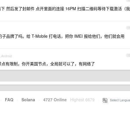
1
 里申请下 然后发了封邮件 点开里面的连接 16PM 扫描二维码等待下载激活（我
1
obile 的子品牌了吗。给 T-Mobile 打电话，把你 IMEI 报给他们，他们就会用
a Android
1
p 对节点有限制，你开美国节点，全局就可以了，有网络了
·
FAQ
·
Solana
·
4727 Online
Highest 6679
·
Select Langua