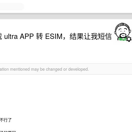
 ultra APP 转 ESIM，结果让我短信
rmation mentioned may be changed or developed.
不行了