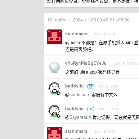
现在用网页登录，说网络不安全，是不是挂了梯
12 replies
•
2024-11-20 00:42:21 +08:00
starinmars
Nov 18, 2024
转 esim 不都是：在原手机插入 sim
还是问客服吧。
4Y5Ry4PisBqEY4J6
Nov 19, 2024 vi
之前的 ultra app 密码还记得
baddyliu
Nov 19, 2024
OP
@
starinmars
客服有中文么
baddyliu
Nov 19, 2024
OP
@
BayareaLX
肯定记得，现在就是无网
starinmars
Nov 19, 2024