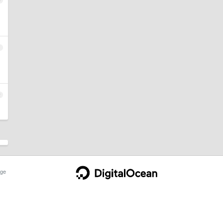
0
1
2
ge