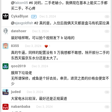
@
falcon05
#6 对的，二手老破小，我俩现在基本上能买二手都
买二手，不心疼
CykaBlyat
Dec 3, 2024
OP
10
@
ajaxgoldfish
#2 真的是，入住后我俩天天都是盒马有机菜拉满
datehoer
Dec 3, 2024
11
装好啥样啊，可以拍个视频发下 b 站啥的
8355
Dec 3, 2024
1
12
真的牛逼，同样的配置没有 5 万我想都不敢想，除开部分二手的
东西天猫京东水分还是太大了。
qoo2019
Dec 3, 2024
13
膜拜下垃圾佬
无所谓保修，咸鱼是个好去处，串货，退货之类的价格会便宜不
少
juded
Dec 3, 2024
14
大家电水比较深，最好还是正规渠道
nabanbaba
Dec 3, 2024
15