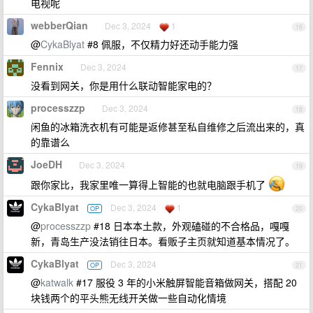
电视呢
webberQian
Dec 3, 2024
1
16
@
CykaBlyat
#8 佩服，不仅精力好还动手能力强
Fennix
Dec 3, 2024
17
没看到网关，你是用什么联动智能家电的？
processzzp
Dec 3, 2024
18
闲鱼的冰箱洗衣机有可能是返修甚至私自维修之后流出来的，真
的靠谱么
JoeDH
Dec 3, 2024
19
跟你家比，我家里唯一算得上智能的也就电脑跟手机了
CykaBlyat
Dec 3, 2024
1
OP
20
@
processzzp
#18 日本本土款，外观磕碰的不合格品，嘎嘎
新，青岛生产没法销往日本。看贩子主页就知道基本情况了。
CykaBlyat
Dec 3, 2024
OP
21
@
katwalk
#17 服役 3 年的小米触屏智能音箱做网关，搭配 20
块钱两个的平头熊无线开关做一些自动化情境