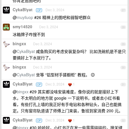
你肯定逛图吧的
CykaBlyat
Dec 3, 2024
OP
27
@
muyiluop
#26 精神上的图吧和弱智吧群众
smy14520
Dec 3, 2024
28
冰箱牌子咋搜不到
bingxx
Dec 3, 2024
29
@
CykaBlyat
咸鱼购买的考虑安装复杂吗？ 比如洗碗机是不是只
要搞好上下水就行了。
bingxx
Dec 3, 2024
30
@
CykaBlyat
坐等 “铝型材手搓橱柜” 教程。 😊
CykaBlyat
Dec 3, 2024
1
OP
31
@
bingxx
#29 其实都没啥安装难度，像你说的就是接好上下
水，不太明白的地方就 google 一下说明书，或者去小红书看
看，有些打孔上墙的我正好有手电钻和各种钻头，自己也能搞
定。只有窗帘轨道请了师傅上门来装，鲁班到家消费 200 元。
CykaBlyat
Dec 3, 2024
1
OP
32
@
bingxx
#30 哈哈好，小红书正在发一些零零碎碎的，搜关键