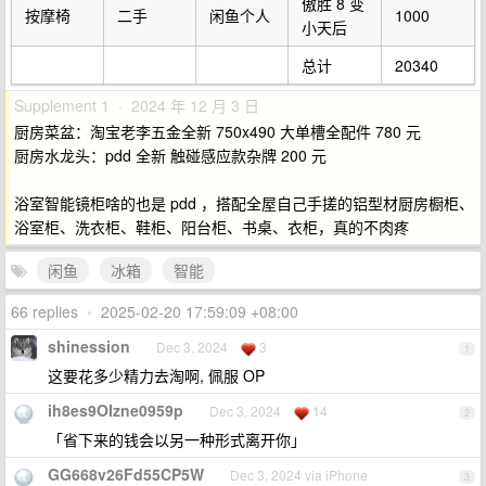
傲胜 8 变
按摩椅
二手
闲鱼个人
1000
小天后
总计
20340
Supplement 1 · 2024 年 12 月 3 日
厨房菜盆：淘宝老李五金全新 750x490 大单槽全配件 780 元
厨房水龙头：pdd 全新 触碰感应款杂牌 200 元
浴室智能镜柜啥的也是 pdd ，搭配全屋自己手搓的铝型材厨房橱柜、
浴室柜、洗衣柜、鞋柜、阳台柜、书桌、衣柜，真的不肉疼
闲鱼
冰箱
智能
66 replies
•
2025-02-20 17:59:09 +08:00
shinession
Dec 3, 2024
3
1
这要花多少精力去淘啊, 佩服 OP
ih8es9OIzne0959p
Dec 3, 2024
14
2
「省下来的钱会以另一种形式离开你」
GG668v26Fd55CP5W
Dec 3, 2024 via iPhone
3