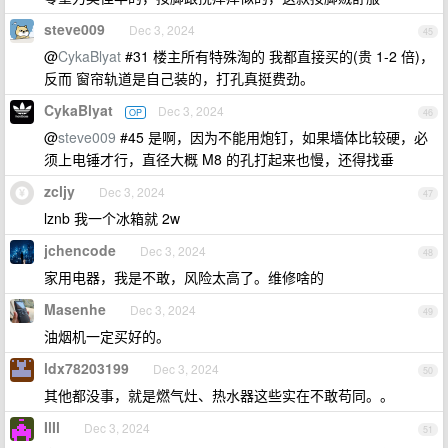
steve009
Dec 3, 2024
45
@
CykaBlyat
#31 楼主所有特殊淘的 我都直接买的(贵 1-2 倍)，
反而 窗帘轨道是自己装的，打孔真挺费劲。
CykaBlyat
Dec 3, 2024
OP
46
@
steve009
#45 是啊，因为不能用炮钉，如果墙体比较硬，必
须上电锤才行，直径大概 M8 的孔打起来也慢，还得找垂
zcljy
Dec 3, 2024
47
lznb 我一个冰箱就 2w
jchencode
Dec 3, 2024
48
家用电器，我是不敢，风险太高了。维修啥的
Masenhe
Dec 3, 2024
49
油烟机一定买好的。
ldx78203199
Dec 3, 2024
50
其他都没事，就是燃气灶、热水器这些实在不敢苟同。。
IlIl
Dec 3, 2024
51