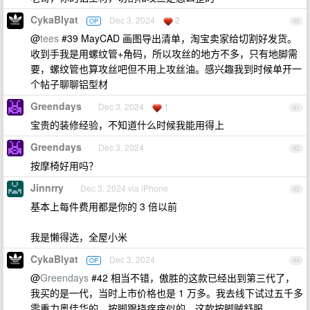
CykaBlyat
Dec 3, 2024
2
OP
40
@
tees
#39 MayCAD 画图导出清单，淘宝卖家给切割好发货。
收到手我是用螺纹管+角码，所以攻丝的地方不多，只有地脚需
要，螺纹管也算攻丝吧但不用上攻丝油。感兴趣我到时候单开一
个帖子聊聊铝型材
Greendays
Dec 3, 2024
1
41
宝贵的装修经验，不知道什么时候我能用得上
Greendays
Dec 3, 2024
42
按摩椅好用吗？
Jinnrry
Dec 3, 2024 via iPhone
43
基本上每件费用都是你的 3 倍以前
我是懒得选，全屋小米
CykaBlyat
Dec 3, 2024
OP
44
@
Greendays
#42 相当不错，傲胜的这款已经出到第三代了，
我买的是一代，当时上市价格也是 1 万多。我去线下试过五千多
零重力奥佳华的，按脚跟挠痒痒似的，这款按脚贼舒服