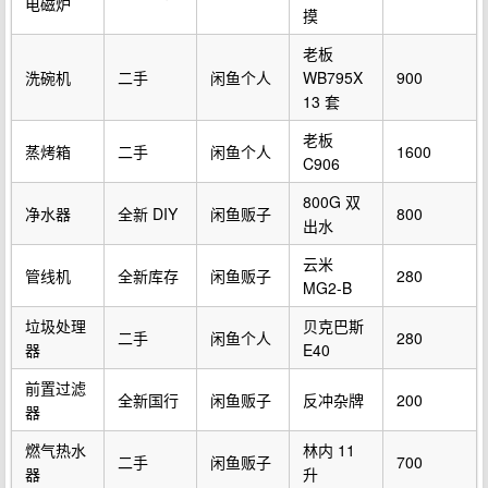
电磁炉
摸
老板
洗碗机
二手
闲鱼个人
WB795X
900
13 套
老板
蒸烤箱
二手
闲鱼个人
1600
C906
800G 双
净水器
全新 DIY
闲鱼贩子
800
出水
云米
管线机
全新库存
闲鱼贩子
280
MG2-B
垃圾处理
贝克巴斯
二手
闲鱼个人
280
器
E40
前置过滤
全新国行
闲鱼贩子
反冲杂牌
200
器
燃气热水
林内 11
二手
闲鱼贩子
700
器
升