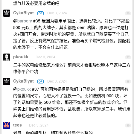
燃气灶没必要用杂牌的吧
CykaBlyat
Dec 3, 2024
OP
36
@
barbery
#35 我因为要用单眼灶，选择比较少。对比了下那些
500 元以上的的大牌子，其实都是 oem 贴牌，原理也不过是打
火+阀门开合，带定时功能的更贵，所以就自己随便买了个自己
接了管，反正有燃气保护按钮，准备再买个燃气检测仪，搭配我
的水浸卫士，不会有什么问题。
pkoukk
Dec 3, 2024
37
二手的家电维修起来方便么？前两天才看报导说啄木鸟这种三方
维修平台巨坑
CykaBlyat
Dec 3, 2024
OP
38
@
pkoukk
#37 可能因为橱柜是我们自己搭的，所以很清楚所有
的位置和尺寸，心想大不了就换一个。比如洗碗机 900 块，坏
了的话如果要花 500 维修，那还不如换个新点的款式哈哈。但
确实上门维修的费用是不低，乱收费，所以就算是二手，我们用
起来也还是比较爱惜的。
tees
Dec 3, 2024
39
老哥，你的铝型材，切割和攻丝是怎么整的