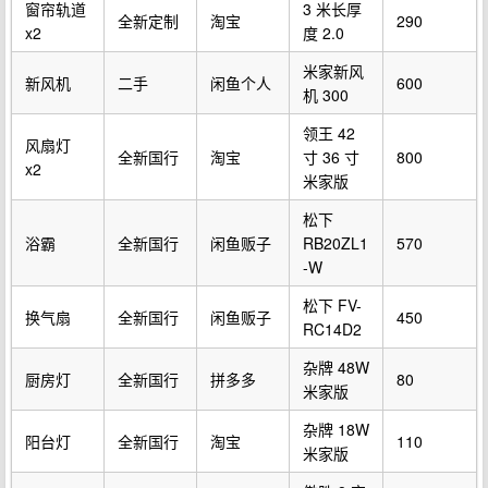
窗帘轨道
3 米长厚
全新定制
淘宝
290
x2
度 2.0
米家新风
新风机
二手
闲鱼个人
600
机 300
领王 42
风扇灯
全新国行
淘宝
寸 36 寸
800
x2
米家版
松下
浴霸
全新国行
闲鱼贩子
RB20ZL1
570
-W
松下 FV-
换气扇
全新国行
闲鱼贩子
450
RC14D2
杂牌 48W
厨房灯
全新国行
拼多多
80
米家版
杂牌 18W
阳台灯
全新国行
淘宝
110
米家版