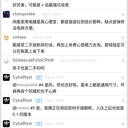
好厉害，可能是 v 站最强垃圾佬
chenpei466
Dec 3, 2024
4
闲鱼家用电器是真心便宜，都是直接拉到低价那种，缺点是保修
没电商方便。
celisee
Dec 3, 2024
5
能接受二手放新房的话，再加上肯费心思精力去淘，那钱指定可
以在账面上省下来
GG668v26Fd55CP5W
Dec 3, 2024 via iPhone
6
房子也是二手的吗
CykaBlyat
Dec 3, 2024
OP
7
@
chenpei466
#4 是的，但也还好啦，基本上都是通用尺寸，坏
掉再收个同城的也不心疼
CykaBlyat
Dec 3, 2024
OP
8
@
celisee
#5 是，我俩正在用铝型材手搓橱柜，入住之后也就是
0.1 的版本
CykaBlyat
Dec 3, 2024
OP
9