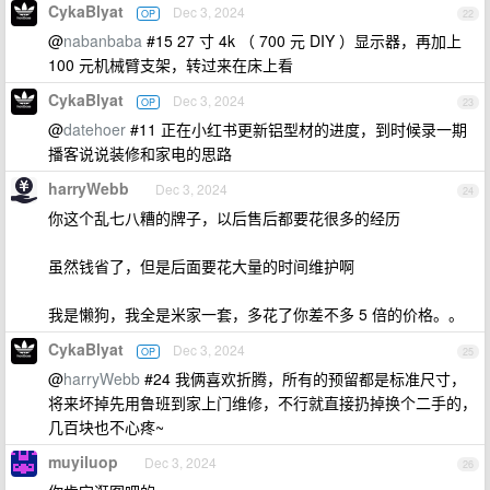
CykaBlyat
Dec 3, 2024
OP
22
@
nabanbaba
#15 27 寸 4k （ 700 元 DIY ）显示器，再加上
100 元机械臂支架，转过来在床上看
CykaBlyat
Dec 3, 2024
OP
23
@
datehoer
#11 正在小红书更新铝型材的进度，到时候录一期
播客说说装修和家电的思路
harryWebb
Dec 3, 2024
24
你这个乱七八糟的牌子，以后售后都要花很多的经历
虽然钱省了，但是后面要花大量的时间维护啊
我是懒狗，我全是米家一套，多花了你差不多 5 倍的价格。。
CykaBlyat
Dec 3, 2024
OP
25
@
harryWebb
#24 我俩喜欢折腾，所有的预留都是标准尺寸，
将来坏掉先用鲁班到家上门维修，不行就直接扔掉换个二手的，
几百块也不心疼~
muyiluop
Dec 3, 2024
26