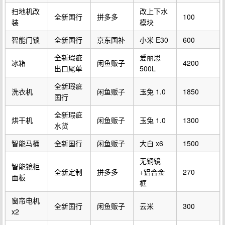
扫地机改
改上下水
全新国行
拼多多
100
装
模块
智能门锁
全新国行
京东国补
小米 E30
600
全新瑕疵
爱丽思
冰箱
闲鱼贩子
4200
出口尾单
500L
全新瑕疵
洗衣机
闲鱼贩子
玉兔 1.0
1850
国行
全新瑕疵
烘干机
闲鱼贩子
玉兔 1.0
1300
水货
智能马桶
全新国行
闲鱼贩子
大白 x6
1500
无铜镜
智能镜柜
全新定制
拼多多
+铝合金
270
面板
框
窗帘电机
全新国行
闲鱼贩子
云米
300
x2