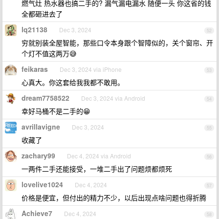
燃气灶 热水器也搞二手的? 漏气漏电漏水 随便一头 你这省的钱
全都砸进去了
lq21138
Dec 3, 2024
52
穷就别装全屋智能，那些口令本身跟个智障似的，关个窗帘、开
个灯不值这两万😅
feikaras
Dec 3, 2024 via iPhone
53
心真大。你这套给我我都不敢用。
dream7758522
Dec 3, 2024 via Android
54
幸好马桶不是二手的😁
avrillavigne
Dec 3, 2024
55
收藏了
zachary99
Dec 4, 2024 via Android
56
一两件二手还能接受，一堆二手出了问题烦都烦死
lovelive1024
Dec 4, 2024
57
价格是便宜，但付出的精力不少，以后出现点啥问题也得折腾
Achieve7
Dec 4, 2024
58