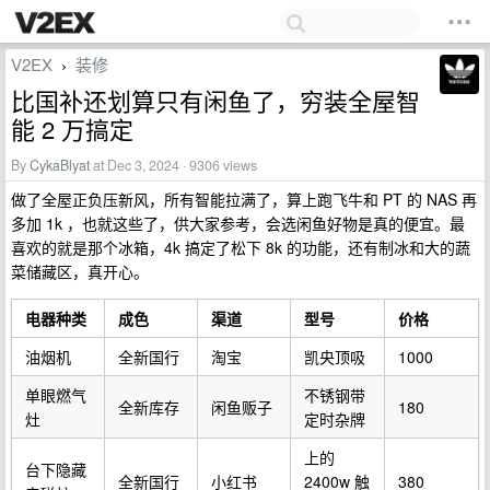
V2EX
装修
›
比国补还划算只有闲鱼了，穷装全屋智
能 2 万搞定
By
CykaBlyat
at Dec 3, 2024 · 9306 views
做了全屋正负压新风，所有智能拉满了，算上跑飞牛和 PT 的 NAS 再
多加 1k ，也就这些了，供大家参考，会选闲鱼好物是真的便宜。最
喜欢的就是那个冰箱，4k 搞定了松下 8k 的功能，还有制冰和大的蔬
菜储藏区，真开心。
电器种类
成色
渠道
型号
价格
油烟机
全新国行
淘宝
凯央顶吸
1000
单眼燃气
不锈钢带
全新库存
闲鱼贩子
180
灶
定时杂牌
上的
台下隐藏
全新国行
小红书
2400w 触
380