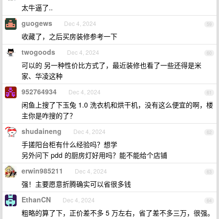
太牛逼了..
guogews
Dec 4, 2024
59
收藏了，之后买房装修参考一下
twogoods
Dec 4, 2024
60
可以的 另一种性价比方式了，最近装修也看了一些还得是米
家、华凌这种
952764934
Dec 4, 2024
61
闲鱼上搜了下玉兔 1.0 洗衣机和烘干机，没有这么便宜的啊，楼
主你是咋搜的了？
shudaineng
Dec 4, 2024
62
手搓阳台柜有什么经验吗？想学
另外问下 pdd 的厨房灯好用吗？能不能给个店铺
erwin985211
Dec 4, 2024
63
强！主要愿意折腾确实可以省很多钱
EthanCN
Dec 4, 2024
64
粗略的算了下，正价差不多 5 万左右，省了差不多三万，很强。