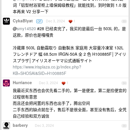
词「铝型材浴室柜上墙保姆级教程」就能找到，到时做到 1.0 版
本再来 V2 分享一下
CykaBlyat
Dec 3, 2024
1
OP
33
@
smy14520
#28 已经卖完了，我买的是最后一台 503L 的，是
这款，原价也是嘎嘎贵
冷蔵庫 503L 自動霜取り 自動製氷 家庭用 大容量冷凍室 132L
フレンチドア 幅 68.5cm IRGN-50A 全 2 色 H100885F│アイリ
スプラザ│アイリスオーヤマ公式通販サイト
https://www.irisplaza.co.jp/index.php?
KB=SHOSAI&SID=H100885F
Hurriance
Dec 3, 2024
1
34
我最近买东西也会优先看二手的，第一是便宜，第二是捡便宜的
过程很有意思
而且还会把闲置的东西也出手了，腾出空间
二手东西的缺点就在于，售后不是很全面，甚至没有售后，全凭
自己经验和双方诚信
barbery
Dec 3, 2024
35