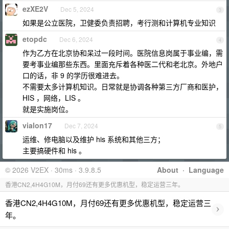
ezXE2V
Dec 5, 2024
3
如果是公立医院，卫健委负责招聘，考行测和计算机专业知识
etopdc
Dec 6, 2024
4
作为乙方在北京协和呆过一段时间。医院信息岗属于事业编，需
要考事业编那些东西。里面充斥着各种医二代和老北京。外地户
口的话，非 9 的学历很难进去。
不需要太多计算机知识。日常就是协调各种第三方厂商和医护，
HIS ，网络，LIS 。
就是实施岗位。
vialon17
Dec 7, 2024
5
运维、修电脑以及维护 his 系统和其他三方；
主要搞硬件和 his 。
© 2026 V2EX · 30ms · 3.9.8.5
About
·
Language
香港CN2,4H4G10M，月付69还有更多优惠机型，稳定运营三年。
香港CN2,4H4G10M，月付69还有更多优惠机型，稳定运营三
›
年。