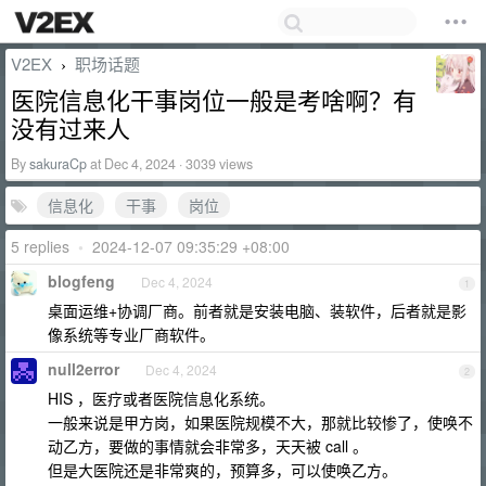
V2EX
职场话题
›
医院信息化干事岗位一般是考啥啊？有
没有过来人
By
sakuraCp
at Dec 4, 2024 · 3039 views
信息化
干事
岗位
5 replies
•
2024-12-07 09:35:29 +08:00
blogfeng
Dec 4, 2024
1
桌面运维+协调厂商。前者就是安装电脑、装软件，后者就是影
像系统等专业厂商软件。
null2error
Dec 4, 2024
2
HIS ，医疗或者医院信息化系统。
一般来说是甲方岗，如果医院规模不大，那就比较惨了，使唤不
动乙方，要做的事情就会非常多，天天被 call 。
但是大医院还是非常爽的，预算多，可以使唤乙方。