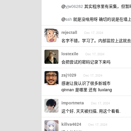
@
yjw06282
其实程序里有采集，但暂
@
ssh
就是没啥用呀 确切的说是在墙
rejectall
Dec 17, 2024
名字不错，学习了。内部监控上这就去
lostexile
Dec 17, 2024
会把尝试的密码记录下来吗
zsj1029
Dec 17, 2024
感谢让我认识了很多新城市
qinnan 是哪里 还有 liuxiang
importmeta
Dec 17, 2024
这个好, 天天被扫描, 用这个看看.
killva4624
Dec 17, 2024