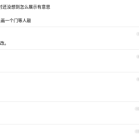
时还没想到怎么展示有意思
上画一个门等人敲
改。
1
1