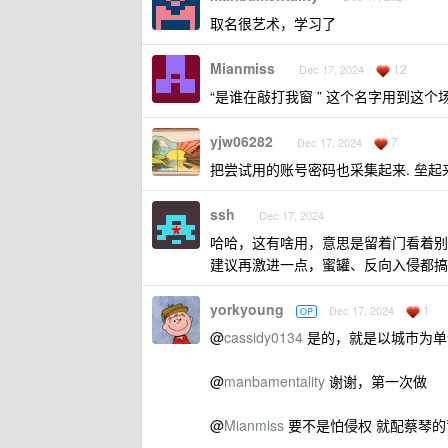
取名很艺术，学习了
Mianmiss
12
Dec 17, 2024
“是谁在敲打我窗 ” 这个名字用到这个
yjw06282
7
Dec 17, 2024
把尝试用的账号密码也采集起来. 垒
ssh
Dec 17, 2024
哈哈，这有啥用，意思是留着门看着别
建议再激进一点，蜜罐、反向入侵都搞
yorkyoung
1
Dec 17, 2024
OP
@
cassidy0134
是的，就是以城市为单
@
manbamentality
谢谢，第一次做
@
Mianmiss
要不是怕侵权 就配蔡琴的