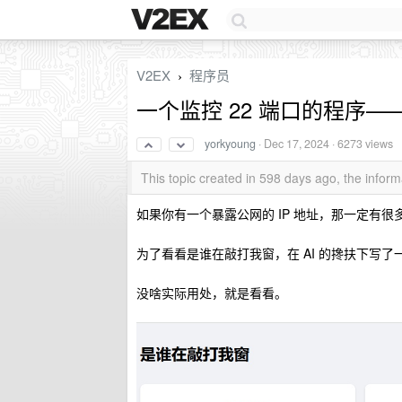
V2EX
程序员
›
一个监控 22 端口的程序
yorkyoung
·
Dec 17, 2024
· 6273 views
This topic created in 598 days ago, the info
如果你有一个暴露公网的 IP 地址，那一定有
为了看看是谁在敲打我窗，在 AI 的搀扶下写
没啥实际用处，就是看看。