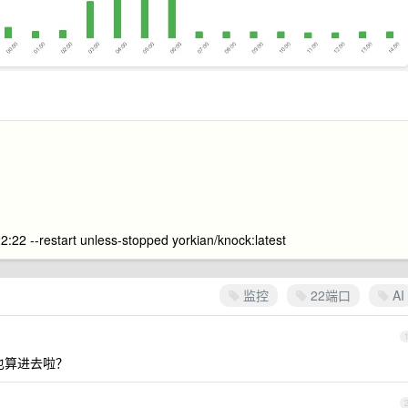
:22 --restart unless-stopped yorkian/knock:latest
监控
22端口
AI
也算进去啦？