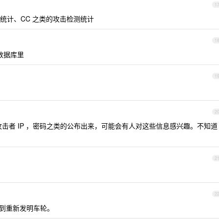
1
统计、CC 之类的攻击检测统计
1
到数据库里
1
2
击者 IP ，密码之类的公布出来，可能会有人对这些信息感兴趣。不知道
2
2
 才想到重新发明车轮。