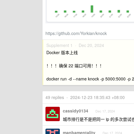
https://github.com/Yorkian/knock
Supplement 1 ·
Dec 20, 2024
Docker 版本上线
！！！确保 22 端口可用！！！
docker run -d --name knock -p 5000:5000 -p 22
49 replies
•
2024-12-23 18:35:43 +08:00
cassidy0134
Dec 17, 2024
城市排行是不是把同一 ip 的多次尝试
manbamentality
Dec 17, 2024