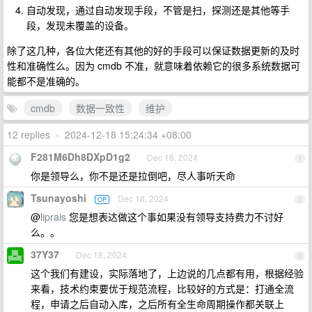
自动发现，通过自动发现手段，不管是扫，探测还是其他等手
段，发现未覆盖的设备。
除了这几种，各位大佬还有其他的好的手段可以保证数据更新的及时
性和准确性么。因为 cmdb 不准，就意味着依赖它的很多系统数据可
能都不是准确的。
cmdb
数据一致性
维护
12 replies
•
2024-12-18 15:24:34 +08:00
F281M6Dh8DXpD1g2
Dec 18, 2024
1
你是领导么，你不是还是拉倒吧，尽人事听天命
Tsunayoshi
Dec 18, 2024
OP
2
@
liprais
您是想表达做这个事如果没有领导支持费力不讨好
么。。
37Y37
Dec 18, 2024
3
这个我们有建设，实际落地了，上边说的几点都有用，根据经验
来看，技术约束要优于规范流程，比较好的方式是：打通全流
程，申请之后自动入库，之后所有全生命周期操作都关联上