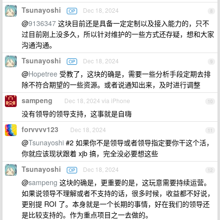
Tsunayoshi
Dec 18, 2024
OP
8
@
9136347
这块目前还是具备一定定制以及接入能力的，只不
过目前刚上没多久，所以针对维护的一些方式还存疑，想和大家
沟通沟通。
Tsunayoshi
Dec 18, 2024
OP
9
@
Hopetree
受教了，这块的确是，需要一些分析手段定期去排
除不符合期望的一些资源。或者说通知出来，及时进行调整
sampeng
Dec 18, 2024 via iPhone
10
没有领导的领导支持，这事就是自嗨
forvvvv123
Dec 18, 2024
11
@
Tsunayoshi
#2 如果你不是领导或者领导指定要你干这个活，
你就应该现状跟着 xjb 搞，完全没必要想这些
Tsunayoshi
Dec 18, 2024
OP
12
@
sampeng
这块的确是，更重要的是，这玩意需要持续运营。
如果说领导不理解或者不支持的话，很多时候，收益都不好说，
更别提 ROI 了。本身就是一个长期的事情，好在我们的领导还
是比较支持的。作为重点项目之一去做的。