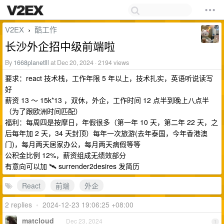
V2EX
酷工作
›
长沙外企招中级前端啦
By
1668planetlll
at Dec 20, 2024 · 2194 views
要求：react 技术栈，工作年限 5 年以上，技术扎实，英语听说读写
好
薪资 13 ～ 15k*13 ，双休，外企，工作时间 12 点半到晚上八点半
（为了跟欧洲时间匹配）
福利：每周四是按摩日，年假很多（第一年 10 天，第二年 22 天，之
后每年加 2 天，34 天封顶）每年一次旅游(去年泰国，今年香港澳
门)，每月两天居家办公，每月两天病假等等
公积金比例 12%，薪资组成无绩效部分
有意向可以加 🛰️ surrender2desires 发简历
React
前端
外企
2 replies
•
2024-12-23 19:06:25 +08:00
matcloud
Dec 23, 2024
1