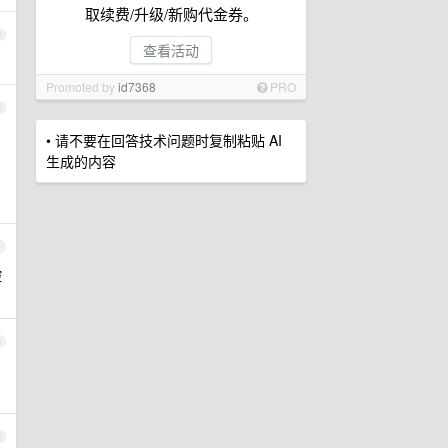
取续费/升级/新购代金券。
2
查看活动
Promoted by
id7368
PRO
3
• 请不要在回答技术问题时复制粘贴 AI
生成的内容
4
控
5
6