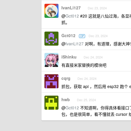
IvanLi127
Dec 23, 2024
@
Gct012
#20 这就是八仙过海，各显
抓。
Gct012
Dec 23, 2024
OP
@
IvanLi127
对啊，有道理，感谢大神
iShinku
Dec 24, 2024
有直接米家替换的模块吧
cqrg
Dec 24, 2024
抓包，获取 api ，然后用 esp32 跑个 e
hwb
Dec 25, 2024
@
Gct012
不知道啊，你得具体看接口了，
包，也是很简单，看不懂就丢 cursor