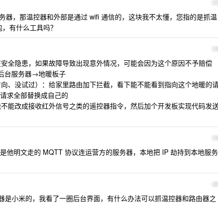
1
服务器，那温控器和外部是通过 wifi 通信的，这块我不太懂，您指的是抓温
抓包，有什么工具吗？
1
存在安全隐患，如果故障导致出现意外情况，可能会因为这个原因不予赔偿
令→后台服务器→地暖板子
的方向、没试过）：给家里路由加下拦截，看下能不能看到指向这个地暖的
请求全部替换成自己的
果能不能改成接收红外信号之类的遥控器指令，然后加个开发板实现代码发
1
他明文走的 MQTT 协议连运营方的服务器，本地把 IP 劫持到本地服务
2
器是小米的，我看了一圈后台界面，有什么办法可以抓温控器和路由器之