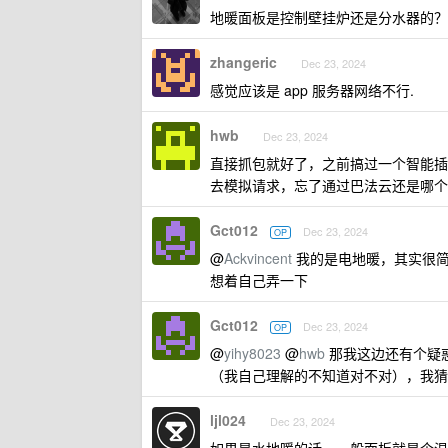
地暖面板是控制壁挂炉还是分水器的？
zhangeric
Dec 23, 2024
感觉应该是 app 服务器网络不行.
hwb
Dec 23, 2024
直接抓包就好了，之前搞过一个智能插
去模拟请求，忘了通过巴法云还是哪个
Gct012
Dec 23, 2024
OP
@
Ackvincent
我的是电地暖，其实很简
想着自己弄一下
Gct012
Dec 23, 2024
OP
@
yihy8023
@
hwb
那我这边还有个疑惑
（我自己理解的不知道对不对），我猜
ljl024
Dec 23, 2024