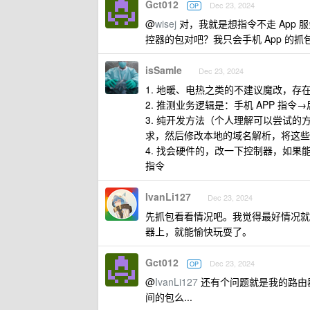
Gct012
Dec 23, 2024
OP
@
wisej
对，我就是想指令不走 App 
控器的包对吧？我只会手机 App 的
isSamle
Dec 23, 2024
1. 地暖、电热之类的不建议魔改，
2. 推测业务逻辑是：手机 APP 指
3. 纯开发方法（个人理解可以尝试
求，然后修改本地的域名解析，将这些
4. 找会硬件的，改一下控制器，如
指令
IvanLi127
Dec 23, 2024
先抓包看看情况吧。我觉得最好情况就是
器上，就能愉快玩耍了。
Gct012
Dec 23, 2024
OP
@
IvanLi127
还有个问题就是我的路由
间的包么...