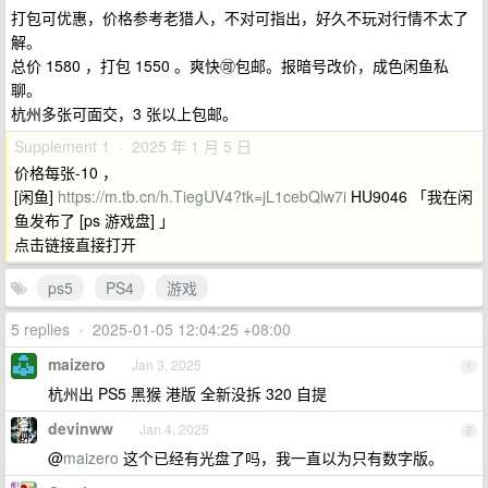
打包可优惠，价格参考老猎人，不对可指出，好久不玩对行情不太了
解。
总价 1580 ，打包 1550 。爽快🉑包邮。报暗号改价，成色闲鱼私
聊。
杭州多张可面交，3 张以上包邮。
Supplement 1 · 2025 年 1 月 5 日
价格每张-10 ，
[闲鱼]
https://m.tb.cn/h.TiegUV4?tk=jL1cebQlw7i
HU9046 「我在闲
鱼发布了 [ps 游戏盘] 」
点击链接直接打开
ps5
PS4
游戏
5 replies
•
2025-01-05 12:04:25 +08:00
maizero
Jan 3, 2025
1
杭州出 PS5 黑猴 港版 全新没拆 320 自提
devinww
Jan 4, 2025
2
@
maizero
这个已经有光盘了吗，我一直以为只有数字版。