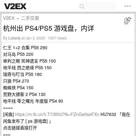
V2EX
二手交易
›
杭州出 PS4/PS5 游戏盘，内详
By
Loberty
at Jan 3, 2025 · 1567 views
仁王 1+2 合集 PS5 290
对马岛 PS5 220
审判之眼 死神遗言 PS5 100
地平线 西之绝境 PS5 150
瑞奇与叮当 PS5 180
只狼 PS4 270
蜘蛛侠 PS4 150
荒野大镖客 2 PS4 130
地平线 零之曙光 年度版 PS4 90
====
[闲鱼]
https://m.tb.cn/h.T73fl0U?tk=FZnGe0seFXn
HU7632 「我在
闲鱼发布了 [ ps 游戏盘] 」
点击链接直接打开
===