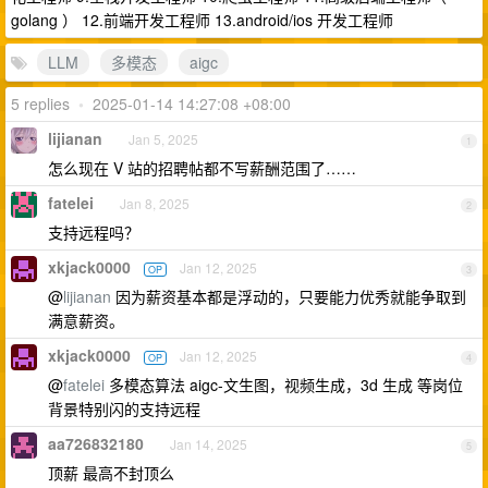
golang ） 12.前端开发工程师 13.android/ios 开发工程师
LLM
多模态
aigc
5 replies
•
2025-01-14 14:27:08 +08:00
lijianan
Jan 5, 2025
1
怎么现在 V 站的招聘帖都不写薪酬范围了……
fatelei
Jan 8, 2025
2
支持远程吗？
xkjack0000
Jan 12, 2025
OP
3
@
lijianan
因为薪资基本都是浮动的，只要能力优秀就能争取到
满意薪资。
xkjack0000
Jan 12, 2025
OP
4
@
fatelei
多模态算法 aigc-文生图，视频生成，3d 生成 等岗位
背景特别闪的支持远程
aa726832180
Jan 14, 2025
5
顶薪 最高不封顶么