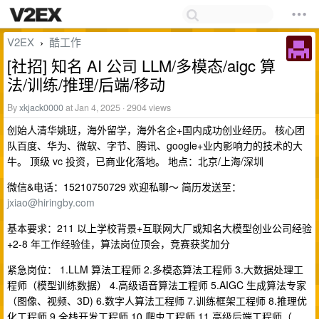
V2EX
酷工作
›
[社招] 知名 AI 公司 LLM/多模态/aigc 算
法/训练/推理/后端/移动
By
xkjack0000
at Jan 4, 2025 · 2904 views
创始人清华姚班，海外留学，海外名企+国内成功创业经历。 核心团
队百度、华为、微软、字节、腾讯、google+业内影响力的技术的大
牛。 顶级 vc 投资，已商业化落地。 地点：北京/上海/深圳
微信&电话：15210750729 欢迎私聊～ 简历发送至：
jxiao@hiringby.com
基本要求：211 以上学校背景+互联网大厂或知名大模型创业公司经验
+2-8 年工作经验佳，算法岗位顶会，竞赛获奖加分
紧急岗位： 1.LLM 算法工程师 2.多模态算法工程师 3.大数据处理工
程师（模型训练数据） 4.高级语音算法工程师 5.AIGC 生成算法专家
（图像、视频、3D) 6.数字人算法工程师 7.训练框架工程师 8.推理优
化工程师 9.全栈开发工程师 10.爬虫工程师 11.高级后端工程师（