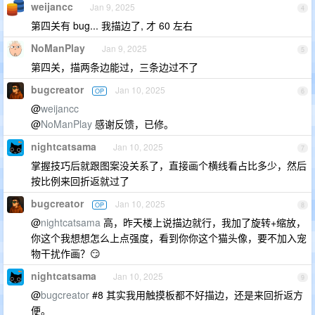
weijancc
Jan 9, 2025
4
第四关有 bug... 我描边了, 才 60 左右
NoManPlay
Jan 9, 2025
5
第四关，描两条边能过，三条边过不了
bugcreator
Jan 10, 2025
OP
6
@
weijancc
@
NoManPlay
感谢反馈，已修。
nightcatsama
Jan 10, 2025
7
掌握技巧后就跟图案没关系了，直接画个横线看占比多少，然后
按比例来回折返就过了
bugcreator
Jan 10, 2025
OP
8
@
nightcatsama
高，昨天楼上说描边就行，我加了旋转+缩放，
你这个我想想怎么上点强度，看到你你这个猫头像，要不加入宠
物干扰作画？😏
nightcatsama
Jan 10, 2025
9
@
bugcreator
#8 其实我用触摸板都不好描边，还是来回折返方
便。