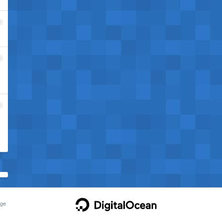
2
3
4
ge