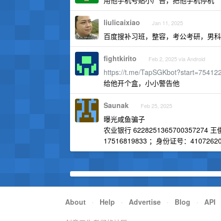
用他手机号贴小广告，把他手机停机
liulicaixiao
Jan 11, 2025
百度搜补习班，整容，考公考研，男科
fightkirito
Feb 2, 2025 via Android
https://t.me/TapSGKbot?start=75412
给他开个盒，小小警告他
Saunak
Feb 25, 2025
曝光咸鱼骗子
农业银行 6228251365700357274 
17516819833 ；身份证号：4107262
About
·
Help
·
Advertise
·
Blog
·
API