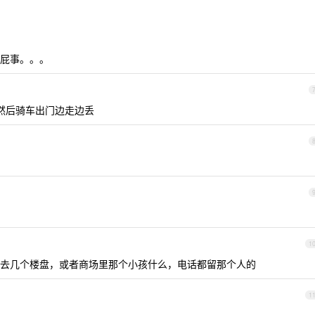
屁事。。。
，然后骑车出门边走边丢
1
去几个楼盘，或者商场里那个小孩什么，电话都留那个人的
1