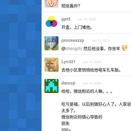
短信轰炸?
gpt5
Jan 10, 2025
开盒，上门堵他。
processzzp
Jan 10, 2025
@
chengzhi
然后他没事，你坐牢
Lyn321
Jan 10, 2025
去他小区里悄悄给他电车扎车胎。
datocp
Jan 10, 2025
哈哈，微信附近的人嘛。。。
吃亏是福，以后别做好心人了。人家说我
太多了。
微信附近同情心导致的
损失
200+